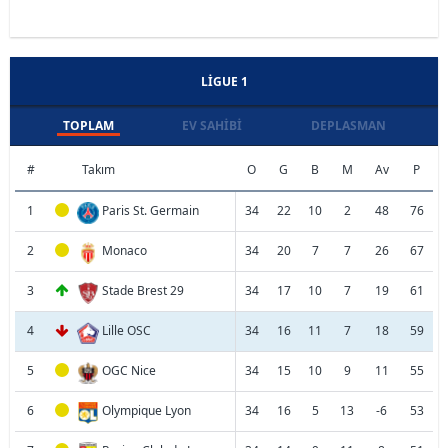
LIGUE 1
TOPLAM
EV SAHIBI
DEPLASMAN
#
Takım
O
G
B
M
Av
P
1
Paris St. Germain
34
22
10
2
48
76
2
Monaco
34
20
7
7
26
67
3
Stade Brest 29
34
17
10
7
19
61
4
Lille OSC
34
16
11
7
18
59
5
OGC Nice
34
15
10
9
11
55
6
Olympique Lyon
34
16
5
13
-6
53