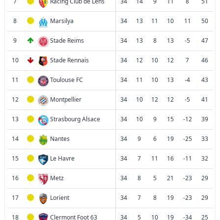
7
Racing Club de Lens
34
14
9
11
8
51
8
Marsilya
34
13
11
10
11
50
9
Stade Reims
34
13
8
13
-5
47
10
Stade Rennais
34
12
10
12
7
46
11
Toulouse FC
34
11
10
13
-4
43
12
Montpellier
34
10
12
12
-5
41
13
Strasbourg Alsace
34
10
9
15
-12
39
14
Nantes
34
9
6
19
-25
33
15
Le Havre
34
7
11
16
-11
32
16
Metz
34
8
5
21
-23
29
17
Lorient
34
7
8
19
-23
29
18
Clermont Foot 63
34
5
10
19
-34
25