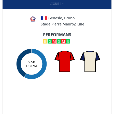
LIGUE 1
Genesio, Bruno
Stade Pierre Mauroy, Lille
PERFORMANS
B
G
M
G
M
G
%58
FORM