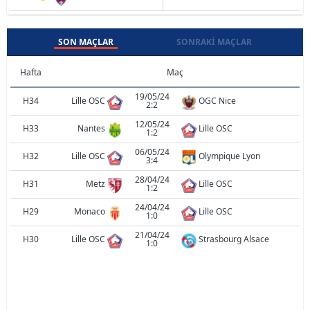
SON MAÇLAR
SONRAKI MAÇLAR
Hafta
Maç
19/05/24
H34
Lille OSC
OGC Nice
2:2
12/05/24
H33
Nantes
Lille OSC
1:2
06/05/24
H32
Lille OSC
Olympique Lyon
3:4
28/04/24
H31
Metz
Lille OSC
1:2
24/04/24
H29
Monaco
Lille OSC
1:0
21/04/24
H30
Lille OSC
Strasbourg Alsace
1:0