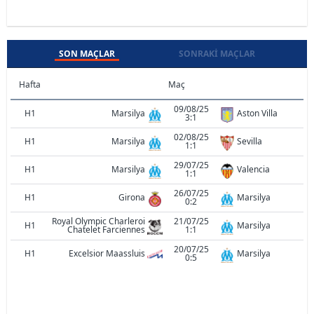
SON MAÇLAR
SONRAKI MAÇLAR
Hafta
Maç
09/08/25
H1
Marsilya
Aston Villa
3:1
02/08/25
H1
Marsilya
Sevilla
1:1
29/07/25
H1
Marsilya
Valencia
1:1
26/07/25
H1
Girona
Marsilya
0:2
Royal Olympic Charleroi
21/07/25
H1
Marsilya
Chatelet Farciennes
1:1
20/07/25
H1
Excelsior Maassluis
Marsilya
0:5