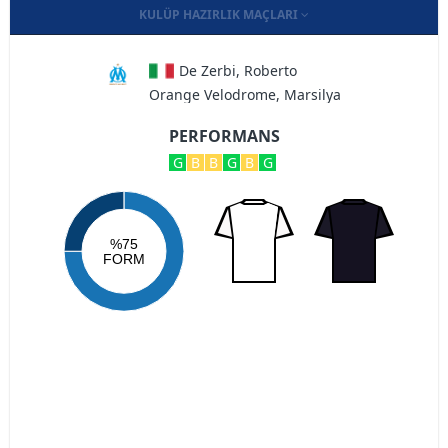
KULÜP HAZIRLIK MAÇLARI
De Zerbi, Roberto
Orange Velodrome, Marsilya
PERFORMANS
G
B
B
G
B
G
%75
FORM