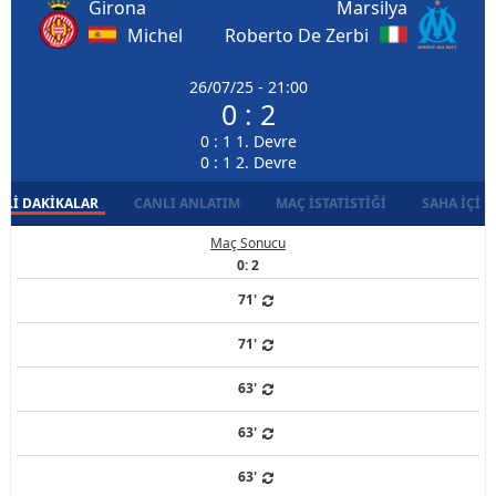
Girona
Marsilya
Michel
Roberto De Zerbi
26/07/25 - 21:00
0 : 2
0 : 1 1. Devre
0 : 1 2. Devre
LI DAKIKALAR
CANLI ANLATIM
MAÇ İSTATISTIĞI
SAHA İÇI D
Maç Sonucu
0: 2
71'
71'
63'
63'
63'