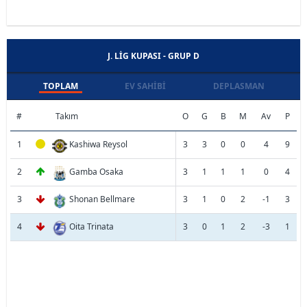
J. LIG KUPASI - GRUP D
TOPLAM
EV SAHIBI
DEPLASMAN
#
Takım
O
G
B
M
Av
P
1
Kashiwa Reysol
3
3
0
0
4
9
2
Gamba Osaka
3
1
1
1
0
4
3
Shonan Bellmare
3
1
0
2
-1
3
4
Oita Trinata
3
0
1
2
-3
1