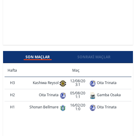
SON MAÇLAR
SONRAKI MAÇLAR
Hafta
Maç
12/08/20
H3
Kashiwa Reysol
Oita Trinata
3:1
05/08/20
H2
Oita Trinata
Gamba Osaka
1:1
16/02/20
H1
Shonan Bellmare
Oita Trinata
1:0