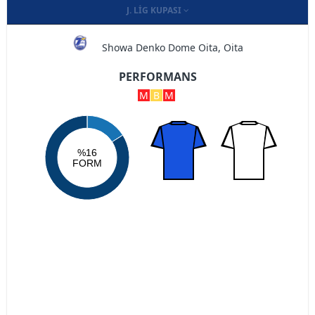
J. LIG KUPASI
Showa Denko Dome Oita, Oita
PERFORMANS
M
B
M
%16
FORM