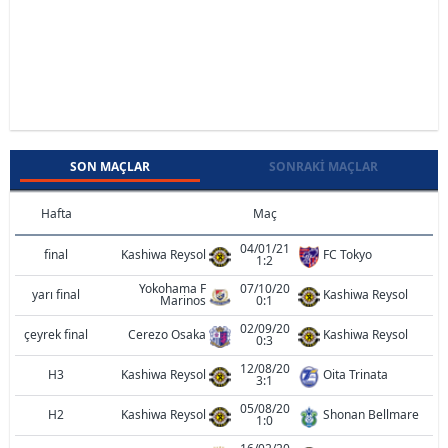
SON MAÇLAR
SONRAKI MAÇLAR
Hafta
Maç
04/01/21
final
Kashiwa Reysol
FC Tokyo
1:2
Yokohama F
07/10/20
yarı final
Kashiwa Reysol
Marinos
0:1
02/09/20
çeyrek final
Cerezo Osaka
Kashiwa Reysol
0:3
12/08/20
H3
Kashiwa Reysol
Oita Trinata
3:1
05/08/20
H2
Kashiwa Reysol
Shonan Bellmare
1:0