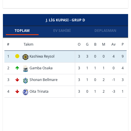
J. LIG KUPASI - GRUP D
TOPLAM
EV SAHIBI
DEPLASMAN
#
Takım
O
G
B
M
Av
P
1
Kashiwa Reysol
3
3
0
0
4
9
2
Gamba Osaka
3
1
1
1
0
4
3
Shonan Bellmare
3
1
0
2
-1
3
4
Oita Trinata
3
0
1
2
-3
1