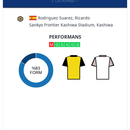
J. LIG KUPASI
Rodriguez Suarez, Ricardo
Sankyo Frontier Kashiwa Stadium, Kashiwa
PERFORMANS
M
G
G
G
G
G
%83
FORM