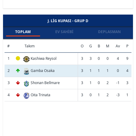
J. LIG KUPASI - GRUP D
TOPLAM
EV SAHIBI
DEPLASMAN
#
Takım
O
G
B
M
Av
P
1
Kashiwa Reysol
3
3
0
0
4
9
2
Gamba Osaka
3
1
1
1
0
4
3
Shonan Bellmare
3
1
0
2
-1
3
4
Oita Trinata
3
0
1
2
-3
1