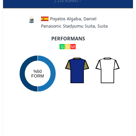
J. LIG KUPASI
Poyatos Algaba, Daniel
Panasonic Stadyumu Suita, Suita
PERFORMANS
G
B
M
%50
FORM