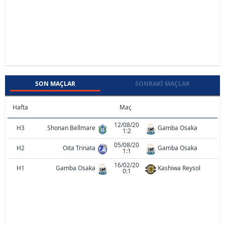
SON MAÇLAR
SONRAKI MAÇLAR
Hafta
Maç
12/08/20
H3
Shonan Bellmare
Gamba Osaka
1:2
05/08/20
H2
Oita Trinata
Gamba Osaka
1:1
16/02/20
H1
Gamba Osaka
Kashiwa Reysol
0:1