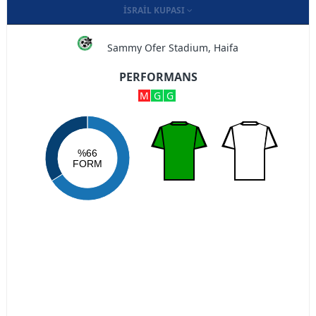
İSRAIL KUPASI
Sammy Ofer Stadium, Haifa
PERFORMANS
M
G
G
%66
FORM