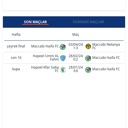
SON MAÇLAR
SONRAKI MAÇLAR
Hafta
Maç
03/04/24
Maccabi Netanya
çeyrek final
Maccabi Haifa FC
1:3
FC
Hapoel Umm AL
28/02/24
son 16
Maccabi Haifa FC
Fahm
0:2
Hapoel Kfar Saba
28/01/24
kupa
Maccabi Haifa FC
FC
3:6