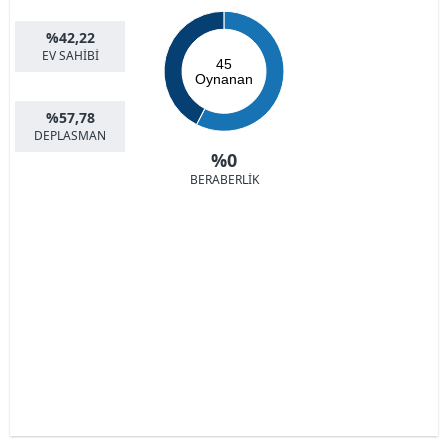
%42,22
EV SAHİBİ
45
Oynanan
%57,78
DEPLASMAN
%0
BERABERLİK