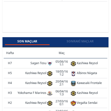
SON MAÇLAR
SONRAKI MAÇLAR
Hafta
Maç
05/06/16
H7
Sagan Tosu
Kashiwa Reysol
1:1
18/05/16
H5
Kashiwa Reysol
Albirex Niigata
1:2
20/04/16
H4
Kashiwa Reysol
Kawasaki Frontale
2:1
06/04/16
H3
Yokohama F Marinos
Kashiwa Reysol
1:3
27/03/16
H2
Kashiwa Reysol
Vegalta Sendai
0:1