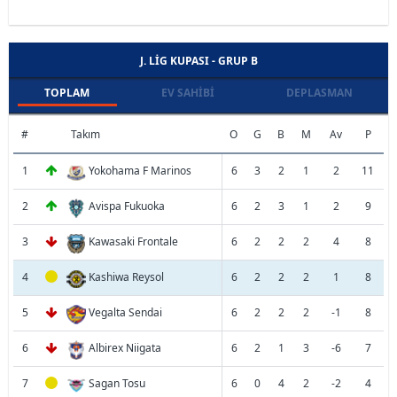
J. LIG KUPASI - GRUP B
TOPLAM
EV SAHIBI
DEPLASMAN
#
Takım
O
G
B
M
Av
P
1
Yokohama F Marinos
6
3
2
1
2
11
2
Avispa Fukuoka
6
2
3
1
2
9
3
Kawasaki Frontale
6
2
2
2
4
8
4
Kashiwa Reysol
6
2
2
2
1
8
5
Vegalta Sendai
6
2
2
2
-1
8
6
Albirex Niigata
6
2
1
3
-6
7
7
Sagan Tosu
6
0
4
2
-2
4