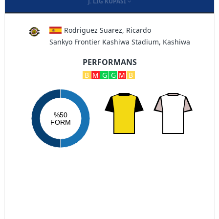
J. LIG KUPASI
Rodriguez Suarez, Ricardo
Sankyo Frontier Kashiwa Stadium, Kashiwa
PERFORMANS
B
M
G
G
M
B
%50
FORM