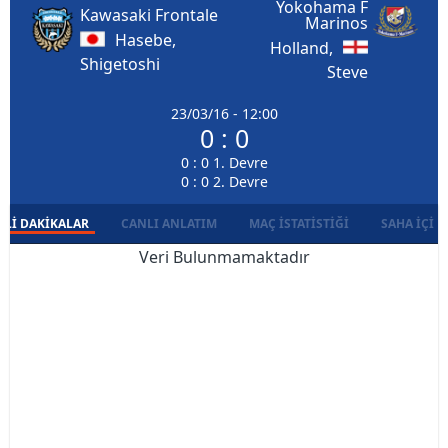
Yokohama F
Kawasaki Frontale
Marinos
Hasebe,
Holland,
Shigetoshi
Steve
23/03/16 - 12:00
0 : 0
0 : 0 1. Devre
0 : 0 2. Devre
LI DAKIKALAR
CANLI ANLATIM
MAÇ İSTATISTIĞI
SAHA İÇI D
Veri Bulunmamaktadır