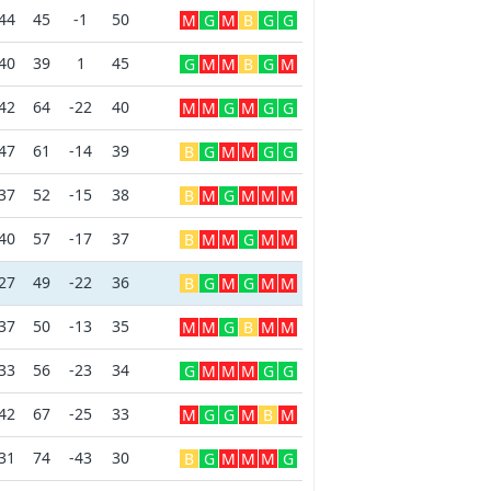
44
45
-1
50
M
G
M
B
G
G
40
39
1
45
G
M
M
B
G
M
42
64
-22
40
M
M
G
M
G
G
47
61
-14
39
B
G
M
M
G
G
37
52
-15
38
B
M
G
M
M
M
40
57
-17
37
B
M
M
G
M
M
27
49
-22
36
B
G
M
G
M
M
37
50
-13
35
M
M
G
B
M
M
33
56
-23
34
G
M
M
M
G
G
42
67
-25
33
M
G
G
M
B
M
31
74
-43
30
B
G
M
M
M
G