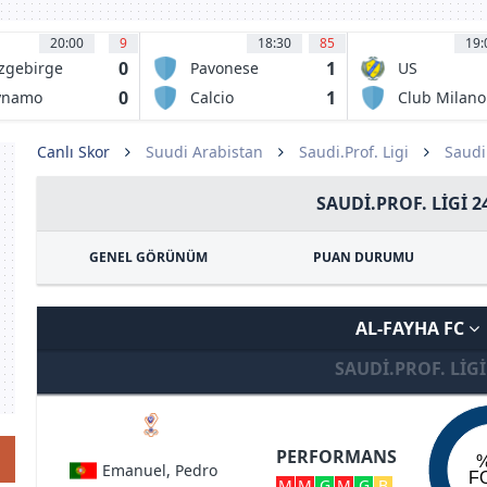
20:00
9
18:30
85
19:
0
1
zgebirge
Pavonese
US
Pergolettes
0
1
ynamo
Calcio
Club Milano
1932
Desenzano
SSD
Canlı Skor
Suudi Arabistan
Saudi.Prof. Ligi
Saudi
SAUDI.PROF. LIGI 2
GENEL GÖRÜNÜM
PUAN DURUMU
AL-FAYHA FC
SAUDI.PROF. LIG
PERFORMANS
Emanuel, Pedro
F
M
M
G
M
G
B