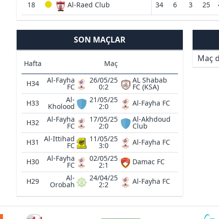
18
Al-Raed Club
34
6
3
25
SON MAÇLAR
Maç d
Hafta
Maç
Al-Fayha
26/05/25
AL Shabab
H34
FC
0:2
FC (KSA)
Al-
21/05/25
H33
Al-Fayha FC
Kholood
2:0
Al-Fayha
17/05/25
Al-Akhdoud
H32
FC
2:0
Club
Al-Ittihad
11/05/25
H31
Al-Fayha FC
FC
3:0
Al-Fayha
02/05/25
H30
Damac FC
FC
2:1
Al-
24/04/25
H29
Al-Fayha FC
Orobah
2:2