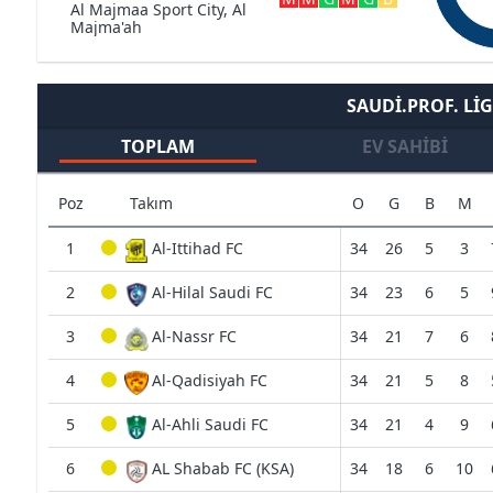
Al Majmaa Sport City, Al
Majma'ah
SAUDI.PROF. LIG
TOPLAM
EV SAHIBI
Poz
Takım
O
G
B
M
1
Al-Ittihad FC
34
26
5
3
2
Al-Hilal Saudi FC
34
23
6
5
3
Al-Nassr FC
34
21
7
6
4
Al-Qadisiyah FC
34
21
5
8
5
Al-Ahli Saudi FC
34
21
4
9
6
AL Shabab FC (KSA)
34
18
6
10