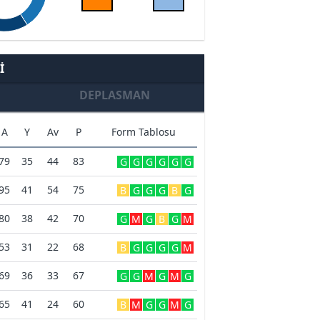
I
DEPLASMAN
A
Y
Av
P
Form Tablosu
79
35
44
83
G
G
G
G
G
G
95
41
54
75
B
G
G
G
B
G
80
38
42
70
G
M
G
B
G
M
53
31
22
68
B
G
G
G
G
M
69
36
33
67
G
G
M
G
M
G
65
41
24
60
B
M
G
G
M
G