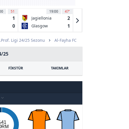
00
51
19:00
47
'
19:00
54
'
1
2
0
Jagiellonia
Maccabi Tel
e
Bialystok
Aviv FC
0
1
2
Glasgow
PFC CSKA
Rangers
Sofia
.Prof. Ligi 24/25 Sezonu
Al-Fayha FC
4/25
FİKSTÜR
TAKIMLAR
I
%41
ORM