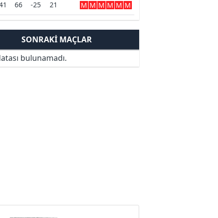
41
66
-25
21
M
M
M
M
M
M
SONRAKI MAÇLAR
atası bulunamadı.