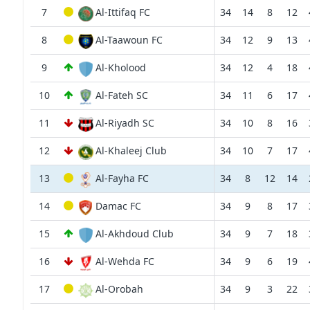
7
Al-Ittifaq FC
34
14
8
12
8
Al-Taawoun FC
34
12
9
13
9
Al-Kholood
34
12
4
18
10
Al-Fateh SC
34
11
6
17
11
Al-Riyadh SC
34
10
8
16
12
Al-Khaleej Club
34
10
7
17
13
Al-Fayha FC
34
8
12
14
14
Damac FC
34
9
8
17
15
Al-Akhdoud Club
34
9
7
18
16
Al-Wehda FC
34
9
6
19
17
Al-Orobah
34
9
3
22