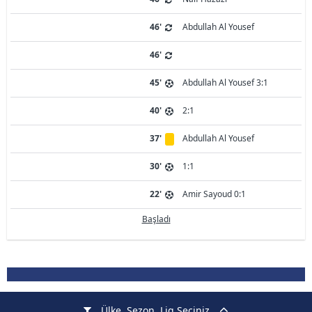
46'
Abdullah Al Yousef
46'
45'
Abdullah Al Yousef 3:1
40'
2:1
37'
Abdullah Al Yousef
30'
1:1
22'
Amir Sayoud 0:1
Başladı
Ülke, Sezon, Lig Seçiniz