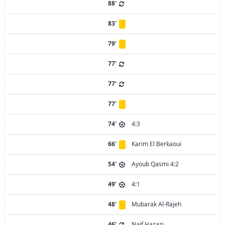
88'
83'
79'
77'
77'
77'
74'
4:3
66'
Karim El Berkaoui
54'
Ayoub Qasmi 4:2
49'
4:1
48'
Mubarak Al-Rajeh
46'
Naif Hazazi