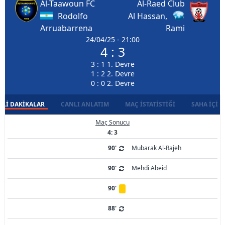
Al-Taawoun FC
Al-Raed Club
Rodolfo
Al Hassan,
Arruabarrena
Rami
24/04/25 - 21:00
4 : 3
3 : 1 1. Devre
1 : 2 2. Devre
0 : 0 2. Devre
LI DAKIKALAR
CANLI ANLATIM
MAÇ İSTATISTIĞI
SAHA İÇI D
Maç Sonucu
4: 3
90'
Mubarak Al-Rajeh
90'
Mehdi Abeid
90'
88'