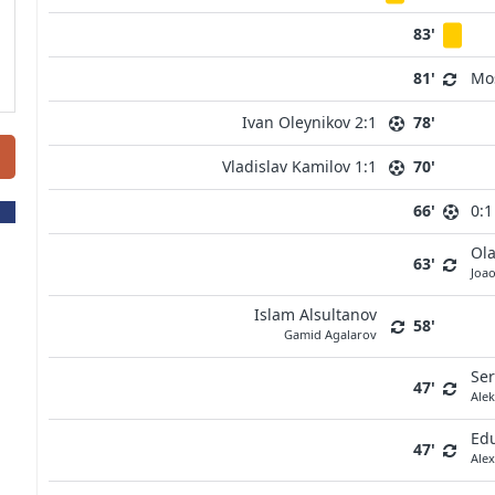
83'
81'
Mo
Ivan Oleynikov 2:1
78'
Vladislav Kamilov 1:1
70'
66'
0:1
Ol
63'
Joao
Islam Alsultanov
58'
Gamid Agalarov
Ser
47'
Ale
Ed
47'
Ale