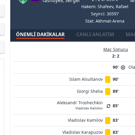
Tashuyev, Sergei
M
Hakem: Shafeev, Rafael
Seyirci: 30597
Stat: Akhmat-Arena
ÖNEMLI DAKIKALAR
CANLI ANLATIM
MAÇ
Maç Sonucu
2: 2
90'
Ola
Islam Alsultanov
90'
Giorgi Shelia
89'
Aleksandr Troshechkin
85'
Vladislav Kamilov
Vladislav Kamilov
83'
Vladislav Karapuzov
83'