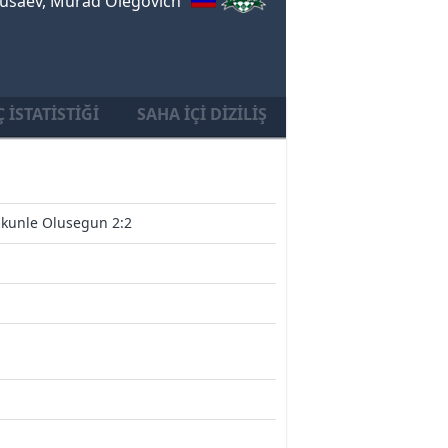
usaev, Murad Olegovich
 İSTATISTIĞI
SAHA İÇI DIZILIŞ
kunle Olusegun 2:2