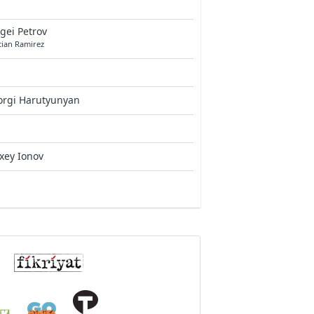
gei Petrov
tian Ramirez
orgi Harutyunyan
xey Ionov