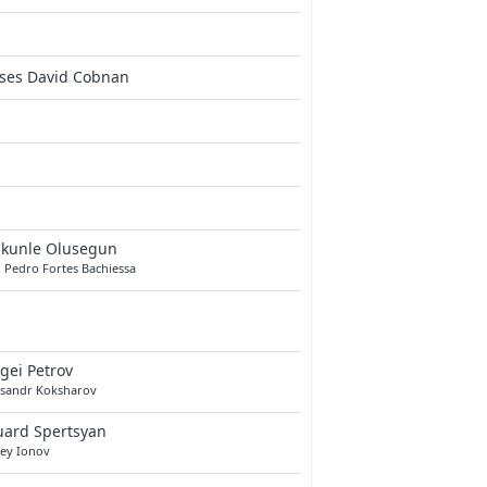
ses David Cobnan
akunle Olusegun
 Pedro Fortes Bachiessa
gei Petrov
ksandr Koksharov
uard Spertsyan
xey Ionov