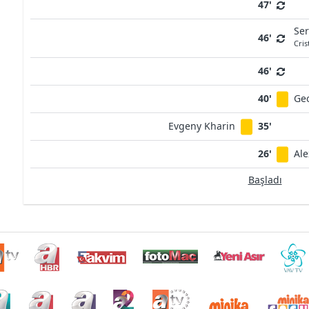
47'
Ser
46'
Cris
46'
40'
Ge
Evgeny Kharin
35'
26'
Ale
Başladı