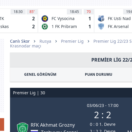
18:30
85
'
18:45
70
19:
2
1
TK
FC Vysocina
FK Usti Nad
dapest
Jihlava
Labem
2
1
skas
1 FK Pribram
FK Arsenal
ademia FC
Ceska Lipa
lcsut
Canlı Skor
Rusya
Premier Lig
Premier Lig 22/23 
Krasnodar maçı
PREMIER LIG 22/
GENEL GÖRÜNÜM
PUAN DURUMU
Premier Lig | 30
03/06/23 - 17:00
2 : 2
0 : 0 1. Devre
RFK Akhmat Grozny
2 : 2 2. Devre