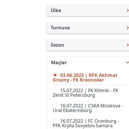
Ülke
Turnuva
Rusya
Premier Lig
Sezon
Türkiye
Rusya Kupası
Premier Lig 22/23
Uluslararası
Süper Kupa
Maçlar
Premier Lig 26/27
Uluslararası Kulüpler
1. Liga
03.06.2023 | RFK Akhmat
Premier Lig 25/26
Turkiye
Grozny - FK Krasnodar
2. Liga, Division A
Premier Lig 24/25
İngiltere
15.07.2022 | FK Khimki - FK
2. Liga, Division B, Grup 1
Zenit St Petersburg
Premier Lig 23/24
İspanya
2. Liga, Division B, Grup 2
16.07.2022 | CSKA Moskova -
Premier Lig 21/22
Almanya Amatör
Ural Ekaterinburg
2. Liga, Division B, Grup 3
Premier Lig 20/21
Fransa
16.07.2022 | FC Orenburg -
2. Liga, Division B, Grup 4
PFK Krylia Sovyetov Samara