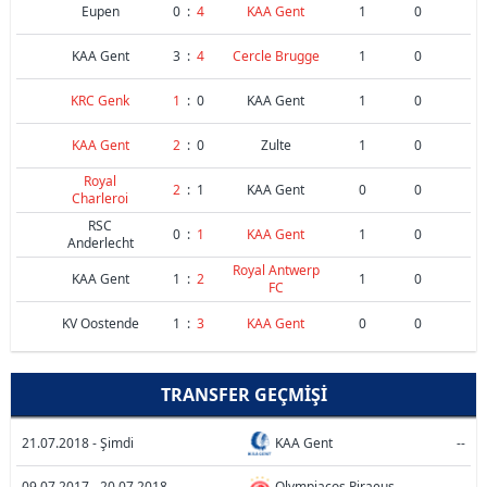
Eupen
0
:
4
KAA Gent
1
0
KAA Gent
3
:
4
Cercle Brugge
1
0
KRC Genk
1
:
0
KAA Gent
1
0
KAA Gent
2
:
0
Zulte
1
0
Royal
2
:
1
KAA Gent
0
0
Charleroi
RSC
0
:
1
KAA Gent
1
0
Anderlecht
Royal Antwerp
KAA Gent
1
:
2
1
0
FC
KV Oostende
1
:
3
KAA Gent
0
0
TRANSFER GEÇMIŞI
21.07.2018 - Şimdi
KAA Gent
--
09.07.2017 - 20.07.2018
Olympiacos Piraeus
--