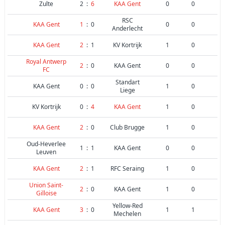
Zulte
2
:
6
KAA Gent
0
0
RSC
KAA Gent
1
:
0
0
0
Anderlecht
KAA Gent
2
:
1
KV Kortrijk
1
0
Royal Antwerp
2
:
0
KAA Gent
0
0
FC
Standart
KAA Gent
0
:
0
1
0
Liege
KV Kortrijk
0
:
4
KAA Gent
1
0
KAA Gent
2
:
0
Club Brugge
1
0
Oud-Heverlee
1
:
1
KAA Gent
0
0
Leuven
KAA Gent
2
:
1
RFC Seraing
1
0
Union Saint-
2
:
0
KAA Gent
1
0
Gilloise
Yellow-Red
KAA Gent
3
:
0
1
1
Mechelen