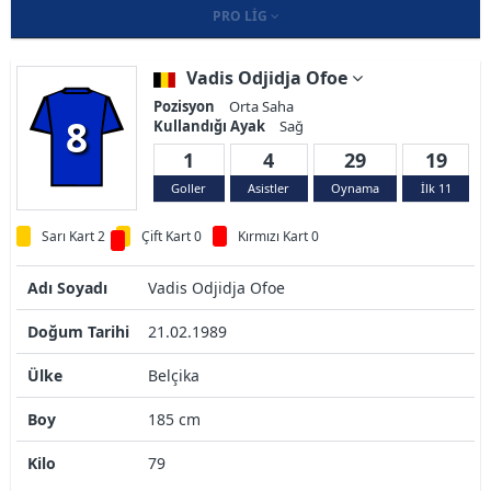
PRO LIG
Vadis Odjidja Ofoe
Pozisyon
Orta Saha
8
Kullandığı Ayak
Sağ
1
4
29
19
Goller
Asistler
Oynama
İlk 11
Sarı Kart 2
Çift Kart 0
Kırmızı Kart 0
Adı Soyadı
Vadis Odjidja Ofoe
Doğum Tarihi
21.02.1989
Ülke
Belçika
Boy
185 cm
Kilo
79