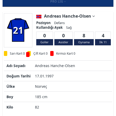
PRO LIG
Andreas Hanche-Olsen
Pozisyon
Defans
21
Kullandığı Ayak
Sağ
0
0
8
4
Goller
Asistler
Oynama
İlk 11
Sarı Kart 0
Çift Kart 0
Kırmızı Kart 0
Adı Soyadı
Andreas Hanche-Olsen
Doğum Tarihi
17.01.1997
Ülke
Norveç
Boy
185 cm
Kilo
82