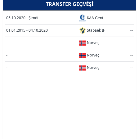
TRANSFER GEÇMIŞI
05.10.2020 - Şimdi
KAA Gent
--
01.01.2015 - 04.10.2020
Stabaek IF
--
-
Norveç
--
-
Norveç
--
-
Norveç
--