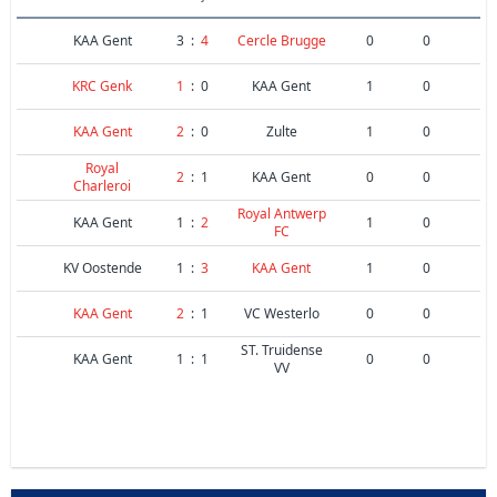
KAA Gent
3
:
4
Cercle Brugge
0
0
KRC Genk
1
:
0
KAA Gent
1
0
KAA Gent
2
:
0
Zulte
1
0
Royal
2
:
1
KAA Gent
0
0
Charleroi
Royal Antwerp
KAA Gent
1
:
2
1
0
FC
KV Oostende
1
:
3
KAA Gent
1
0
KAA Gent
2
:
1
VC Westerlo
0
0
ST. Truidense
KAA Gent
1
:
1
0
0
VV