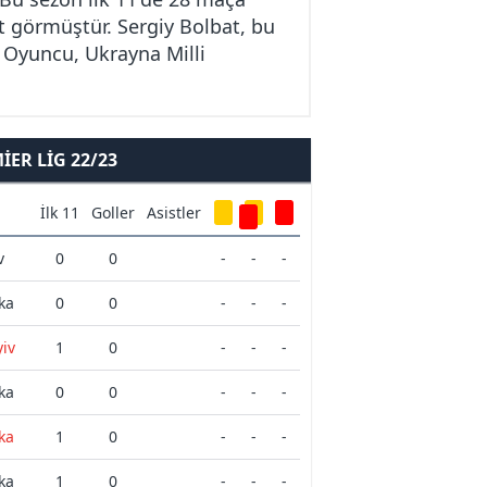
rt görmüştür. Sergiy Bolbat, bu
. Oyuncu, Ukrayna Milli
ER LIG 22/23
İlk 11
Goller
Asistler
v
0
0
-
-
-
ka
0
0
-
-
-
iv
1
0
-
-
-
ka
0
0
-
-
-
ka
1
0
-
-
-
ka
1
0
-
-
-