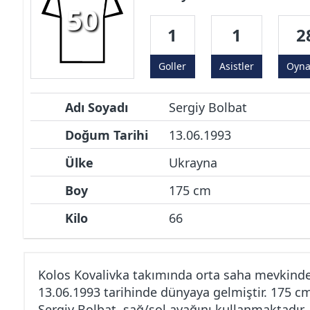
50
1
1
2
Goller
Asistler
Oyn
Adı Soyadı
Sergiy Bolbat
Doğum Tarihi
13.06.1993
Ülke
Ukrayna
Boy
175 cm
Kilo
66
Kolos Kovalivka takımında orta saha mevkinde
13.06.1993 tarihinde dünyaya gelmiştir. 175 c
Sergiy Bolbat, sağ/sol ayağını kullanmaktadır.