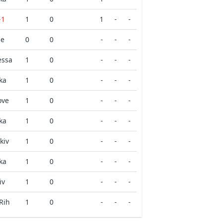
-1
1
0
1
-
-
ne
0
0
-
-
-
essa
1
0
-
-
-
ka
1
0
-
-
-
ove
1
0
-
-
-
ka
1
0
-
-
-
kiv
1
0
-
-
-
ka
1
0
-
-
-
iv
1
0
-
-
-
Rih
1
0
-
-
-