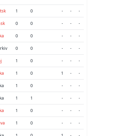
tsk
1
0
-
-
-
nsk
0
0
-
-
-
ka
0
0
-
-
-
rkiv
0
0
-
-
-
j
1
0
-
-
-
ka
1
0
1
-
-
ka
1
0
-
-
-
ka
1
1
-
-
-
ka
1
0
-
-
-
ava
1
0
-
-
-
ka
1
0
1
-
-