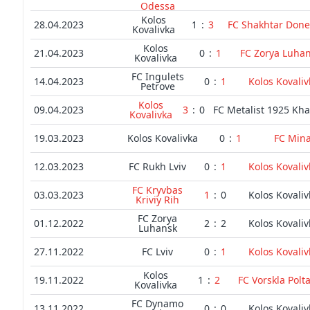
Odessa
Kolos
28.04.2023
1
:
3
FC Shakhtar Done
Kovalivka
Kolos
21.04.2023
0
:
1
FC Zorya Luha
Kovalivka
FC Ingulets
14.04.2023
0
:
1
Kolos Kovaliv
Petrove
Kolos
09.04.2023
3
:
0
FC Metalist 1925 Kha
Kovalivka
19.03.2023
Kolos Kovalivka
0
:
1
FC Mina
12.03.2023
FC Rukh Lviv
0
:
1
Kolos Kovaliv
FC Kryvbas
03.03.2023
1
:
0
Kolos Kovaliv
Kriviy Rih
FC Zorya
01.12.2022
2
:
2
Kolos Kovaliv
Luhansk
27.11.2022
FC Lviv
0
:
1
Kolos Kovaliv
Kolos
19.11.2022
1
:
2
FC Vorskla Polt
Kovalivka
FC Dynamo
13.11.2022
0
:
0
Kolos Kovaliv