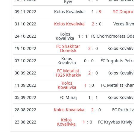
Kyiv
09.11.2022
Kolos Kovalivka
1
:
3
SC Dnipro
31.10.2022
Kolos Kovalivka
2
:
0
Veres Riv
Kolos
24.10.2022
1
:
1
FC Chornomorets Od
Kovalivka
FC Shakhtar
19.10.2022
3
:
0
Kolos Kovaliv
Donetsk
Kolos
07.10.2022
0
:
0
FC Ingulets Petr
Kovalivka
FC Metalist
30.09.2022
2
:
0
Kolos Kovaliv
1925 Kharkiv
Kolos
11.09.2022
1
:
0
FC Metalist Khar
Kovalivka
05.09.2022
FC Minaj
1
:
1
Kolos Kovaliv
28.08.2022
Kolos Kovalivka
2
:
0
FC Rukh Lv
Kolos
23.08.2022
1
:
0
FC Kryvbas Kriviy 
Kovalivka