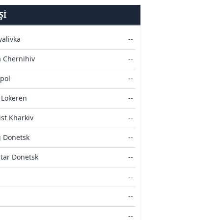
ŞI
valivka
--
 Chernihiv
--
pol
--
 Lokeren
--
ist Kharkiv
--
 Donetsk
--
tar Donetsk
--
--
--
--