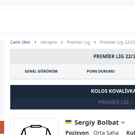
Canlı Skor
Ukrayna
Premier Lig
Premier Lig 22/2
PREMIER LIG 22/
GENEL GÖRÜNÜM
PUAN DURUMU
KOLOS KOVALIVK
PREMIER LIG
Sergiy Bolbat
Pozisyon
Orta Saha
Kul