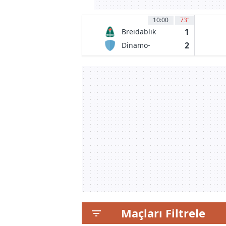
10:00
73
'
1
Breidablik
Kopavogur
2
Dinamo-
BGUFK Minsk
Maçları Filtrele