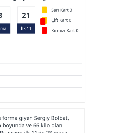
Sarı Kart 3
8
21
Çift Kart 0
ama
İlk 11
Kırmızı Kart 0
 forma giyen Sergiy Bolbat,
m boyunda ve 66 kilo olan
 Bu sezon ilk 11'de 28 maça