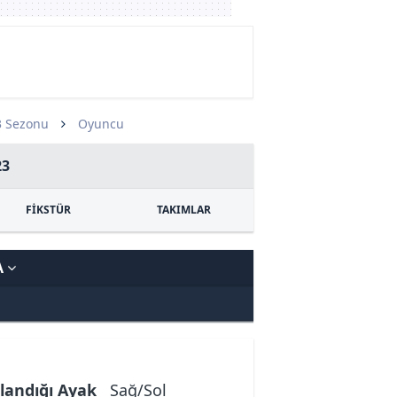
3 Sezonu
Oyuncu
23
FİKSTÜR
TAKIMLAR
A
landığı Ayak
Sağ/Sol