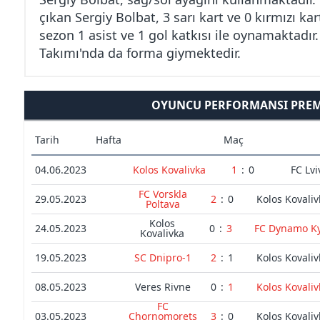
çıkan Sergiy Bolbat, 3 sarı kart ve 0 kırmızı ka
sezon 1 asist ve 1 gol katkısı ile oynamaktadır
Takımı'nda da forma giymektedir.
OYUNCU PERFORMANSI PREMI
Tarih
Hafta
Maç
04.06.2023
Kolos Kovalivka
1
:
0
FC Lvi
FC Vorskla
29.05.2023
2
:
0
Kolos Kovaliv
Poltava
Kolos
24.05.2023
0
:
3
FC Dynamo Ky
Kovalivka
19.05.2023
SC Dnipro-1
2
:
1
Kolos Kovaliv
08.05.2023
Veres Rivne
0
:
1
Kolos Kovaliv
FC
03.05.2023
Chornomorets
3
:
0
Kolos Kovaliv