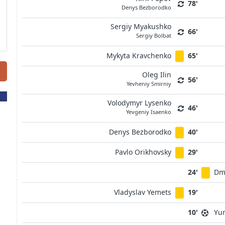
78'
Denys Bezborodko
Sergiy Myakushko
66'
Sergiy Bolbat
Mykyta Kravchenko
65'
Oleg Ilin
56'
Yevheniy Smirniy
Volodymyr Lysenko
46'
Yevgeniy Isaenko
Denys Bezborodko
40'
Pavlo Orikhovsky
29'
24'
Dm
Vladyslav Yemets
19'
10'
Yur