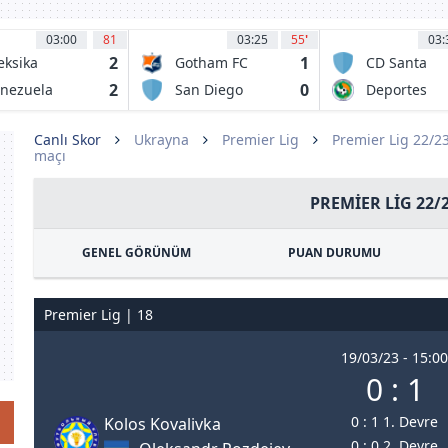
03:00
81
03:25
55
'
03:
2
1
ksika
Gotham FC
CD Santa
Cruz
2
0
nezuela
San Diego
Deportes
Wave FC
Puerto Mont
Canlı Skor
Ukrayna
Premier Lig
Premier Lig 22/2
maçı
PREMIER LIG 22/
GENEL GÖRÜNÜM
PUAN DURUMU
Premier Lig | 18
19/03/23 - 15:00
0 : 1
0 : 1 1. Devre
Kolos Kovalivka
0 : 0 2. Devre