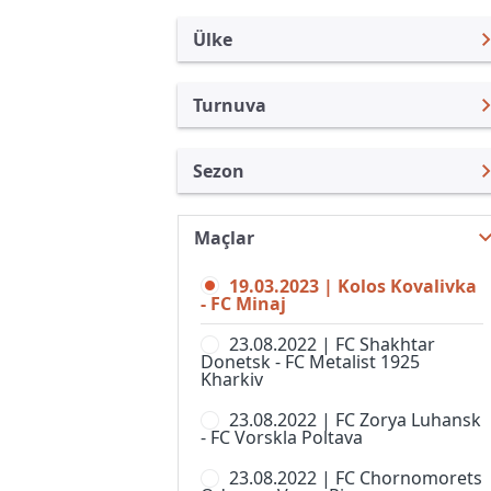
Ülke
Turnuva
Ukrayna
Premier Lig
Sezon
Türkiye
Persha Ligi
Premier Lig 22/23
Uluslararası
Süper Kupa
Maçlar
Premier Lig 26/27
Uluslararası Kulüpler
U19
19.03.2023 | Kolos Kovalivka
Premier Lig 25/26
Turkiye
- FC Minaj
U21 Şampiyonası
Premier Lig 24/25
İngiltere
23.08.2022 | FC Shakhtar
Ukrayna Kupası
Donetsk - FC Metalist 1925
Premier Lig 23/24
İspanya
Kharkiv
Premier Lig 21/22
Almanya Amatör
23.08.2022 | FC Zorya Luhansk
- FC Vorskla Poltava
Premier Lig 20/21
Fransa
23.08.2022 | FC Chornomorets