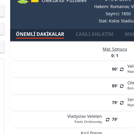
Oleksandr Pozdeiev
Hakem: Romanov, Vi
Seyirci: 1850
Stat: Kolos Stadi
ÖNEMLI DAKIKALAR
CANLI ANLATIM
MAÇ
Maç Sonucu
0: 1
Val
90'
Naz
Ol
89'
Boh
Ser
79'
Myk
Vladyslav Veleten
79'
Pavlo Orikhovsky
Kiril Popov