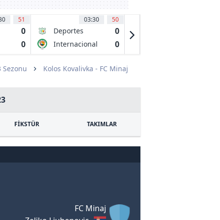
30
51
03:30
50
03:30
50
'
0
0
0
Deportes
CD
Quindio
Universidad
0
0
0
Internacional
Cobresal
Catolica
t
Fc De Palmira
3 Sezonu
Kolos Kovalivka - FC Minaj
23
FİKSTÜR
TAKIMLAR
FC Minaj