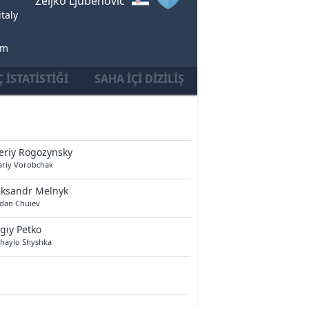
Zeljko Ljubenovic
taly
um
 İSTATISTIĞI
SAHA İÇI DIZILIŞ
eriy Rogozynsky
ariy Vorobchak
eksandr Melnyk
dan Chuiev
giy Petko
haylo Shyshka