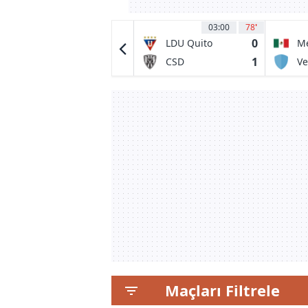
04:00
30
03:00
78
'
0
0
Tigres UANL
LDU Quito
Me
0
1
Minnesota
CSD
Ve
United FC
Independiente
del Valle
Maçları Filtrele