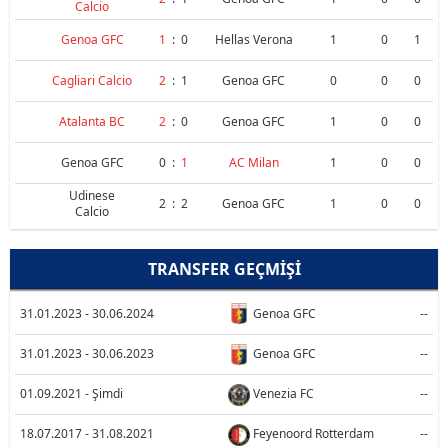
Calcio
Genoa GFC
1
:
0
Hellas Verona
1
0
1
Cagliari Calcio
2
:
1
Genoa GFC
0
0
0
Atalanta BC
2
:
0
Genoa GFC
1
0
0
Genoa GFC
0
:
1
AC Milan
1
0
0
Udinese
2
:
2
Genoa GFC
1
0
0
Calcio
TRANSFER GEÇMIŞI
31.01.2023 - 30.06.2024
Genoa GFC
--
31.01.2023 - 30.06.2023
Genoa GFC
--
01.09.2021 - Şimdi
Venezia FC
--
18.07.2017 - 31.08.2021
Feyenoord Rotterdam
--