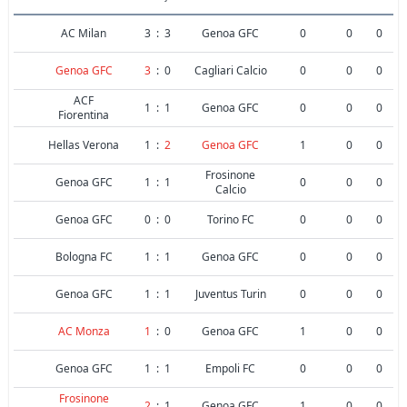
AC Milan
3
:
3
Genoa GFC
0
0
0
Genoa GFC
3
:
0
Cagliari Calcio
0
0
0
ACF
1
:
1
Genoa GFC
0
0
0
Fiorentina
Hellas Verona
1
:
2
Genoa GFC
1
0
0
Frosinone
Genoa GFC
1
:
1
0
0
0
Calcio
Genoa GFC
0
:
0
Torino FC
0
0
0
Bologna FC
1
:
1
Genoa GFC
0
0
0
Genoa GFC
1
:
1
Juventus Turin
0
0
0
AC Monza
1
:
0
Genoa GFC
1
0
0
Genoa GFC
1
:
1
Empoli FC
0
0
0
Frosinone
2
:
1
Genoa GFC
1
0
0