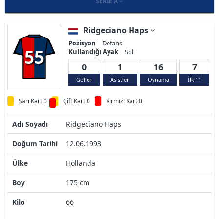
SERIE A
Ridgeciano Haps
Pozisyon
Defans
55
Kullandığı Ayak
Sol
0
1
16
7
Goller
Asistler
Oynama
İlk 11
Sarı Kart 0
Çift Kart 0
Kırmızı Kart 0
Adı Soyadı
Ridgeciano Haps
Doğum Tarihi
12.06.1993
Ülke
Hollanda
Boy
175 cm
Kilo
66