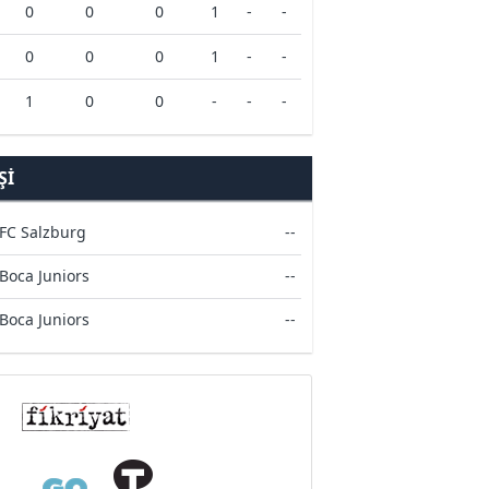
0
0
0
1
-
-
0
0
0
1
-
-
1
0
0
-
-
-
ŞI
FC Salzburg
--
Boca Juniors
--
Boca Juniors
--