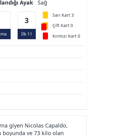
landığı Ayak
Sağ
Sarı Kart 3
8
3
Çift Kart 0
ama
İlk 11
Kırmızı Kart 0
ma giyen Nicolas Capaldo,
m boyunda ve 73 kilo olan