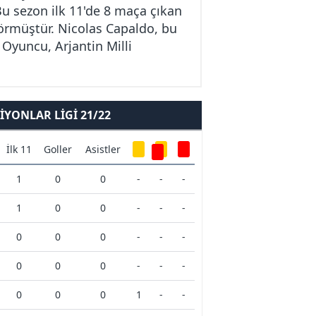
Bu sezon ilk 11'de 8 maça çıkan
 görmüştür. Nicolas Capaldo, bu
 Oyuncu, Arjantin Milli
YONLAR LIGI 21/22
İlk 11
Goller
Asistler
1
0
0
-
-
-
1
0
0
-
-
-
0
0
0
-
-
-
0
0
0
-
-
-
0
0
0
1
-
-