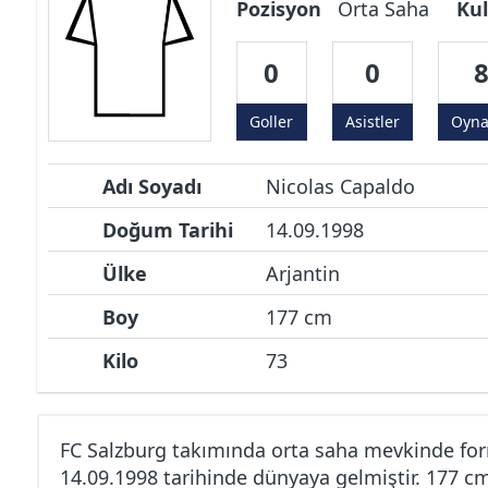
Pozisyon
Orta Saha
Kul
0
0
Goller
Asistler
Oyn
Adı Soyadı
Nicolas Capaldo
Doğum Tarihi
14.09.1998
Ülke
Arjantin
Boy
177 cm
Kilo
73
FC Salzburg takımında orta saha mevkinde for
14.09.1998 tarihinde dünyaya gelmiştir. 177 c