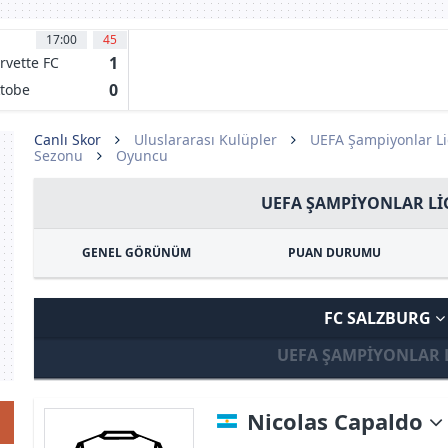
17:00
45
1
rvette FC
enois
0
tobe
Canlı Skor
Uluslararası Kulüpler
UEFA Şampiyonlar Li
Sezonu
Oyuncu
UEFA ŞAMPIYONLAR LIG
GENEL GÖRÜNÜM
PUAN DURUMU
FC SALZBURG
UEFA ŞAMPIYONLAR 
Nicolas Capaldo