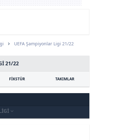
gi
UEFA Şampiyonlar Ligi 21/22
I 21/22
FİKSTÜR
TAKIMLAR
LIGI