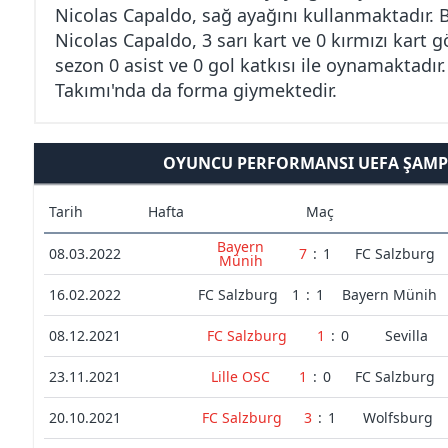
Nicolas Capaldo, sağ ayağını kullanmaktadır. 
Nicolas Capaldo, 3 sarı kart ve 0 kırmızı kart
sezon 0 asist ve 0 gol katkısı ile oynamaktadır.
Takımı'nda da forma giymektedir.
OYUNCU PERFORMANSI UEFA ŞAMPI
Tarih
Hafta
Maç
Bayern
08.03.2022
7
:
1
FC Salzburg
Münih
16.02.2022
FC Salzburg
1
:
1
Bayern Münih
08.12.2021
FC Salzburg
1
:
0
Sevilla
23.11.2021
Lille OSC
1
:
0
FC Salzburg
20.10.2021
FC Salzburg
3
:
1
Wolfsburg