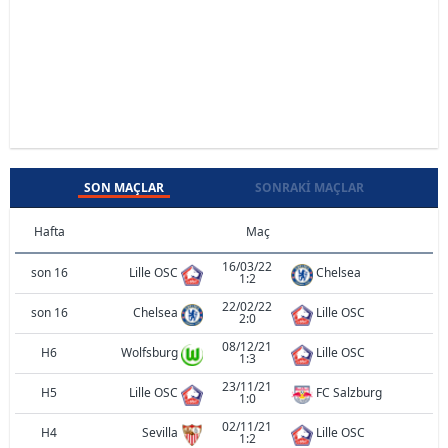
SON MAÇLAR
SONRAKI MAÇLAR
Hafta
Maç
16/03/22
son 16
Lille OSC
Chelsea
1:2
22/02/22
son 16
Chelsea
Lille OSC
2:0
08/12/21
H6
Wolfsburg
Lille OSC
1:3
23/11/21
H5
Lille OSC
FC Salzburg
1:0
02/11/21
H4
Sevilla
Lille OSC
1:2