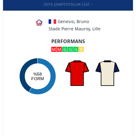
UEFA ŞAMPIYONLAR LIGI
Genesio, Bruno
Stade Pierre Mauroy, Lille
PERFORMANS
M
M
G
G
G
B
%58
FORM