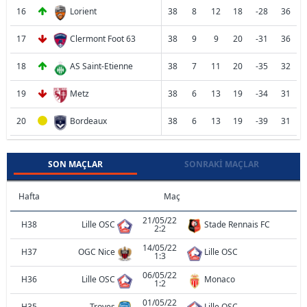
16
Lorient
38
8
12
18
-28
36
17
Clermont Foot 63
38
9
9
20
-31
36
18
AS Saint-Etienne
38
7
11
20
-35
32
19
Metz
38
6
13
19
-34
31
20
Bordeaux
38
6
13
19
-39
31
SON MAÇLAR
SONRAKI MAÇLAR
Hafta
Maç
21/05/22
H38
Lille OSC
Stade Rennais FC
2:2
14/05/22
H37
OGC Nice
Lille OSC
1:3
06/05/22
H36
Lille OSC
Monaco
1:2
01/05/22
H35
Troyes
Lille OSC