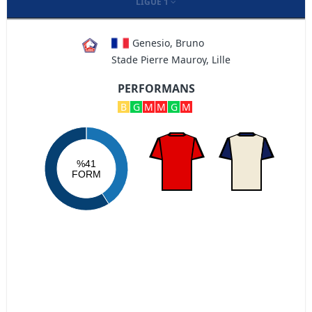
LIGUE 1
Genesio, Bruno
Stade Pierre Mauroy, Lille
PERFORMANS
B
G
M
M
G
M
%41
FORM