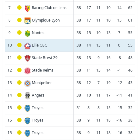
7
Racing Club de Lens
38
17
11
10
14
62
8
Olympique Lyon
38
17
11
10
15
61
9
Nantes
38
15
10
13
7
55
10
Lille OSC
38
14
13
11
0
55
11
Stade Brest 29
38
13
9
16
-8
48
12
Stade Reims
38
11
13
14
-1
46
13
Montpellier
38
12
7
19
-12
43
14
Angers
38
10
11
17
-11
41
15
Troyes
31
8
8
15
-15
32
15
Troyes
38
9
11
18
-16
38
15
Troyes
38
9
11
18
-16
38