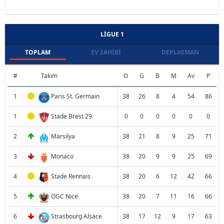
LIGUE 1
TOPLAM
EV SAHIBI
DEPLASMAN
#
Takım
O
G
B
M
Av
P
1
Paris St. Germain
38
26
8
4
54
86
1
Stade Brest 29
0
0
0
0
0
0
2
Marsilya
38
21
8
9
25
71
3
Monaco
38
20
9
9
25
69
4
Stade Rennais
38
20
6
12
42
66
5
OGC Nice
38
20
7
11
16
66
6
Strasbourg Alsace
38
17
12
9
17
63