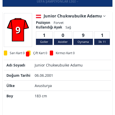
UEFA ŞAMPIYONLAR LIGI
Junior Chukwubuike Adamu
Pozisyon
Forvet
9
Kullandığı Ayak
Sağ
1
0
9
1
Goller
Asistler
Oynama
İlk 11
Sarı Kart 0
Çift Kart 0
Kırmızı Kart 0
Adı Soyadı
Junior Chukwubuike Adamu
Doğum Tarihi
06.06.2001
Ülke
Avusturya
Boy
183 cm