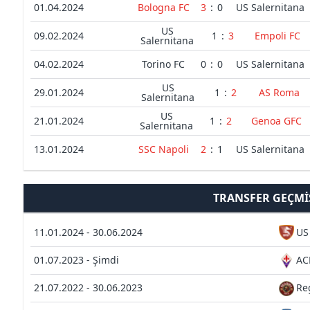
01.04.2024
Bologna FC
3
:
0
US Salernitana
US
09.02.2024
1
:
3
Empoli FC
Salernitana
04.02.2024
Torino FC
0
:
0
US Salernitana
US
29.01.2024
1
:
2
AS Roma
Salernitana
US
21.01.2024
1
:
2
Genoa GFC
Salernitana
13.01.2024
SSC Napoli
2
:
1
US Salernitana
TRANSFER GEÇMI
11.01.2024 - 30.06.2024
US
01.07.2023 - Şimdi
AC
21.07.2022 - 30.06.2023
Re