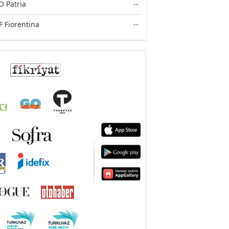
O Patria
--
F Fiorentina
--