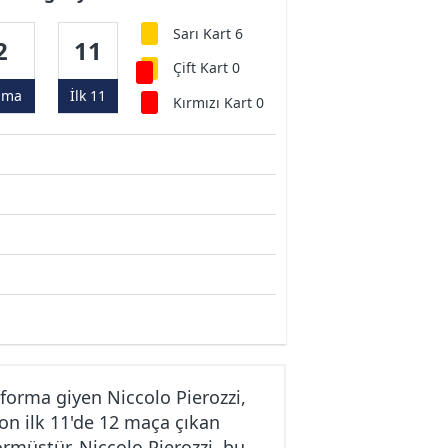
Sarı Kart 6
2
11
Çift Kart 0
ama
İlk 11
Kırmızı Kart 0
forma giyen Niccolo Pierozzi,
on ilk 11'de 12 maça çıkan
görmüştür. Niccolo Pierozzi, bu