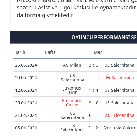
sezon 0 asist ve 1 gol katkısı ile oynamaktadır.
da forma giymektedir.
OYUNCU PERFORMANSI SER
Tarih
Hafta
Maç
25.05.2024
AC Milan
3
:
3
US Salernitana
US
20.05.2024
1
:
2
Hellas Verona
Salernitana
Juventus
12.05.2024
1
:
1
US Salernitana
Turin
Frosinone
26.04.2024
3
:
0
US Salernitana
Calcio
US
21.04.2024
0
:
2
ACF Fiorentina
Salernitana
US
05.04.2024
2
:
2
Sassuolo Calcio
Salernitana