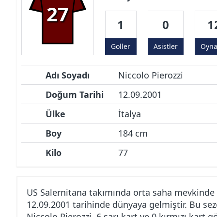
27
1
0
1
Goller
Asistler
Oyn
Adı Soyadı
Niccolo Pierozzi
Doğum Tarihi
12.09.2001
Ülke
İtalya
Boy
184 cm
Kilo
77
US Salernitana takımında orta saha mevkinde 
12.09.2001 tarihinde dünyaya gelmiştir. Bu sez
Niccolo Pierozzi, 6 sarı kart ve 0 kırmızı kart 