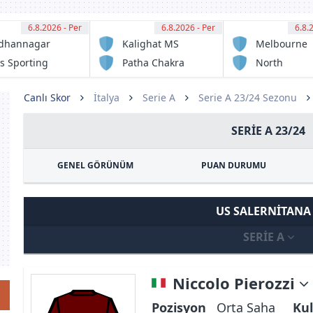
6.8.2026 - Per
12:30
6.8.2026 - Per
12:30
6.8.
13:
dhannagar
Kalighat MS
Melbourne
sa
Victory FC
s Sporting
Patha Chakra
North
ub
Sunshine
Eagles FC
Canlı Skor
İtalya
Serie A
Serie A 23/24 Sezonu
SERIE A 23/24
GENEL GÖRÜNÜM
PUAN DURUMU
US SALERNITAN
SERIE A
Niccolo Pierozzi
Pozisyon
Orta Saha
Kul