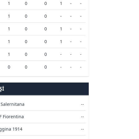
1
0
0
1
-
-
1
0
0
-
-
-
1
0
0
1
-
-
1
0
0
1
-
-
1
0
0
-
-
-
0
0
0
-
-
-
ŞI
 Salernitana
--
F Fiorentina
--
ggina 1914
--