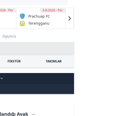
2026 - Per
00
6.8.2026 - Per
13:00
6.8.2026 - Per
13:00
Prachuap FC
Granville
Rage
Terengganu
Fraser Park
FC
FK
Oyuncu
FİKSTÜR
TAKIMLAR
A
landığı Ayak
--