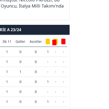
 Oyuncu, İtalya Milli Takımı'nda
IE A 23/24
İlk 11
Goller
Asistler
1
0
0
1
-
-
1
0
0
-
-
-
1
1
0
-
-
-
1
0
0
1
-
-
1
0
0
-
-
-
1
0
0
1
-
-