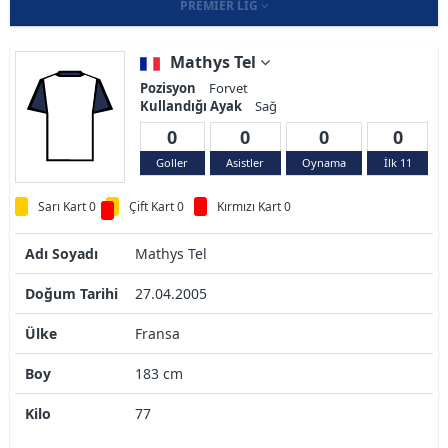
PREMIER LIG
Mathys Tel
Pozisyon
Forvet
Kullandığı Ayak
Sağ
0
0
0
0
Goller
Asistler
Oynama
İlk 11
Sarı Kart 0
Çift Kart 0
Kırmızı Kart 0
Adı Soyadı
Mathys Tel
Doğum Tarihi
27.04.2005
Ülke
Fransa
Boy
183 cm
Kilo
77