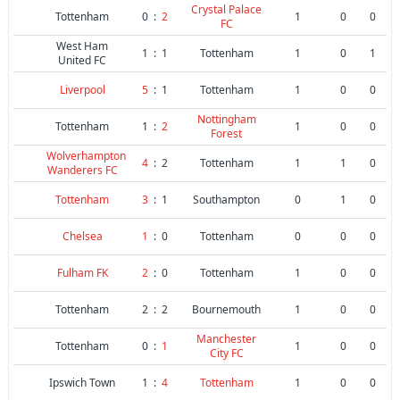
Crystal Palace
Tottenham
0
:
2
1
0
0
FC
West Ham
1
:
1
Tottenham
1
0
1
United FC
Liverpool
5
:
1
Tottenham
1
0
0
Nottingham
Tottenham
1
:
2
1
0
0
Forest
Wolverhampton
4
:
2
Tottenham
1
1
0
Wanderers FC
Tottenham
3
:
1
Southampton
0
1
0
Chelsea
1
:
0
Tottenham
0
0
0
Fulham FK
2
:
0
Tottenham
1
0
0
Tottenham
2
:
2
Bournemouth
1
0
0
Manchester
Tottenham
0
:
1
1
0
0
City FC
Ipswich Town
1
:
4
Tottenham
1
0
0