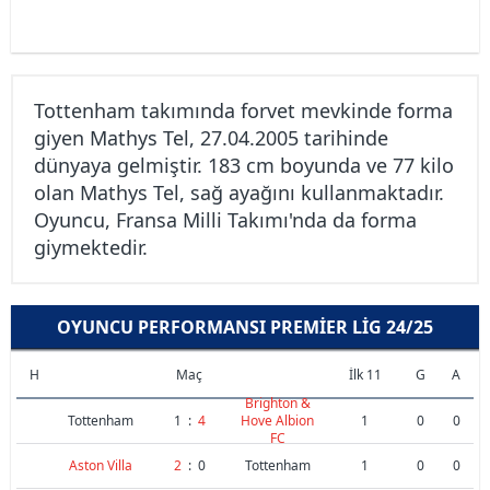
Tottenham takımında forvet mevkinde forma
giyen Mathys Tel, 27.04.2005 tarihinde
dünyaya gelmiştir. 183 cm boyunda ve 77 kilo
olan Mathys Tel, sağ ayağını kullanmaktadır.
Oyuncu, Fransa Milli Takımı'nda da forma
giymektedir.
OYUNCU PERFORMANSI PREMIER LIG 24/25
H
Maç
İlk 11
G
A
Brighton &
Tottenham
1
:
4
Hove Albion
1
0
0
FC
Aston Villa
2
:
0
Tottenham
1
0
0