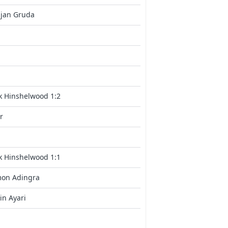
ajan Gruda
k Hinshelwood 1:2
r
k Hinshelwood 1:1
mon Adingra
in Ayari