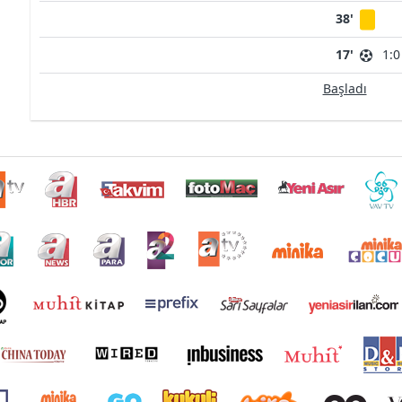
38'
17'
1:0
Başladı