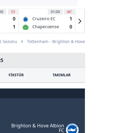
00
55
01:00
46
'
01:30
39
'
0
1
1
Cruzeiro EC
Gremio FB
MG
Porto
1
0
0
Chapecoense
Mirassol FC
Alegrense RS
SC
SP
25 Sezonu
Tottenham - Brighton & Hove
25
FİKSTÜR
TAKIMLAR
Brighton & Hove Albion
FC