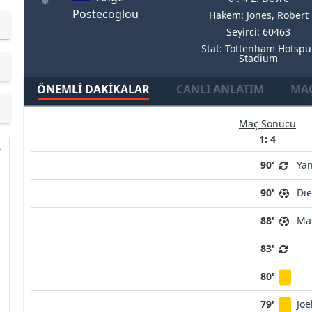
Postecoglou
Hakem: Jones, Robert
Seyirci: 60463
Stat: Tottenham Hotspu
Stadium
ÖNEMLI DAKIKALAR
CANLI ANLATIM
MAÇ
Maç Sonucu
1: 4
90'
Ya
90'
Di
88'
Mat
83'
80'
79'
Joe