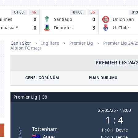
01:00
46
01:00
56
01:
0
0
ilmes
Santiago
Union San
letico Club
Wanderers
Felipe
0
3
mnasia Y
Deportes
U. Chile
grima Jujuy
Union La
Calera
Canlı Skor
İngiltere
Premier Lig
Premier Lig 24/
Albion FC maçı
PREMIER LIG 24/
GENEL GÖRÜNÜM
PUAN DURUMU
Premier Lig | 38
25/05/25 - 18:00
1 : 4
Tottenham
1 : 0 1. Devre
Ange
0 : 4 2. Devre