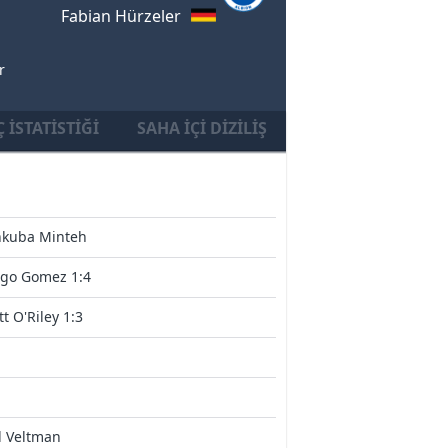
Fabian Hürzeler
r
 İSTATISTIĞI
SAHA İÇI DIZILIŞ
nkuba Minteh
ego Gomez 1:4
t O'Riley 1:3
l Veltman