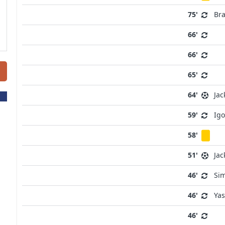
75'
Br
66'
66'
65'
64'
Jac
59'
Igo
58'
51'
Jac
46'
Si
46'
Yas
46'