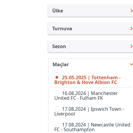
Ülke
Turnuva
İngiltere
Premier Lig
Sezon
Türkiye
Federasyon Kupası
Premier Lig 24/25
Uluslararası
İngiltere Lig Kupası
Maçlar
Premier Lig 26/27
Uluslararası Kulüpler
Community Shield
25.05.2025 | Tottenham -
Premier Lig 25/26
Turkiye
Brighton & Hove Albion FC
FA Cup,Elemeler
Premier Lig 23/24
İspanya
16.08.2024 | Manchester
Football League Trophy
United FC - Fulham FK
Premier Lig 22/23
Almanya Amatör
Lig 1
17.08.2024 | Ipswich Town -
Premier Lig 21/22
Fransa
Liverpool
Lig 2
Premier Lig 20/21
İtalya
17.08.2024 | Newcastle United
National League Cup
FC - Southampton