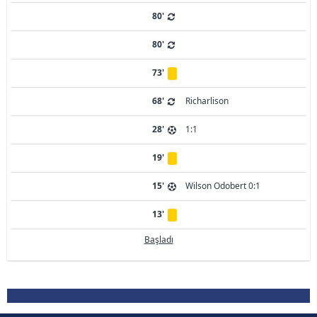
80'
80'
73'
68'
Richarlison
28'
1:1
19'
15'
Wilson Odobert 0:1
13'
Başladı