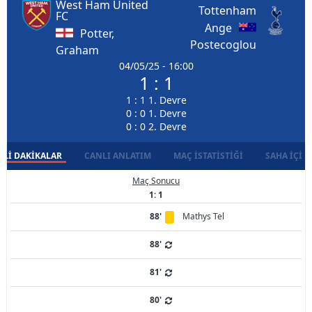
West Ham United
Tottenham
FC
Ange
Potter,
Postecoglou
Graham
04/05/25 - 16:00
1 : 1
1 : 1 1. Devre
0 : 0 1. Devre
0 : 0 2. Devre
LI DAKIKALAR
CANLI ANLATIM
MAÇ İSTATISTIĞI
SAHA İÇI D
Maç Sonucu
1: 1
88'
Mathys Tel
88'
81'
80'