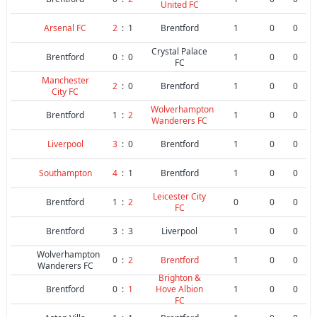
United FC
Arsenal FC
2
:
1
Brentford
1
0
0
Crystal Palace
Brentford
0
:
0
1
0
0
FC
Manchester
2
:
0
Brentford
1
0
0
City FC
Wolverhampton
Brentford
1
:
2
1
0
0
Wanderers FC
Liverpool
3
:
0
Brentford
1
0
0
Southampton
4
:
1
Brentford
1
0
0
Leicester City
Brentford
1
:
2
0
0
0
FC
Brentford
3
:
3
Liverpool
1
0
0
Wolverhampton
0
:
2
Brentford
1
0
0
Wanderers FC
Brighton &
Brentford
0
:
1
Hove Albion
1
0
0
FC