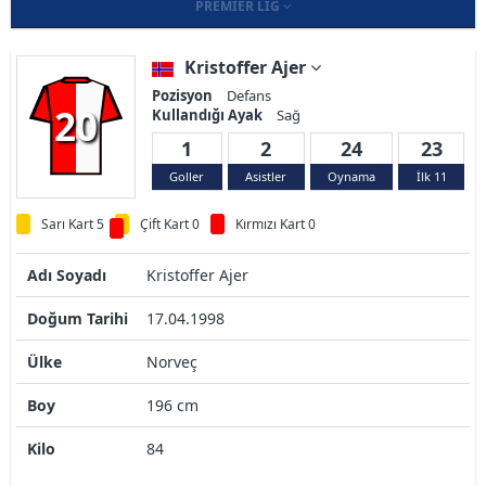
PREMIER LIG
Kristoffer Ajer
Pozisyon
Defans
20
Kullandığı Ayak
Sağ
1
2
24
23
Goller
Asistler
Oynama
İlk 11
Sarı Kart 5
Çift Kart 0
Kırmızı Kart 0
Adı Soyadı
Kristoffer Ajer
Doğum Tarihi
17.04.1998
Ülke
Norveç
Boy
196 cm
Kilo
84