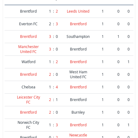
Brentford
1
:
2
Leeds United
1
0
0
Everton FC
2
:
3
Brentford
1
0
0
Brentford
3
:
0
Southampton
1
1
0
Manchester
3
:
0
Brentford
1
0
0
United FC
Watford
1
:
2
Brentford
1
0
1
West Ham
Brentford
2
:
0
1
0
0
United FC
Chelsea
1
:
4
Brentford
1
0
0
Leicester City
2
:
1
Brentford
1
0
0
FC
Brentford
2
:
0
Burnley
1
0
0
Norwich City
1
:
3
Brentford
1
0
1
FC
Newcastle
Brentford
0
:
2
1
0
0