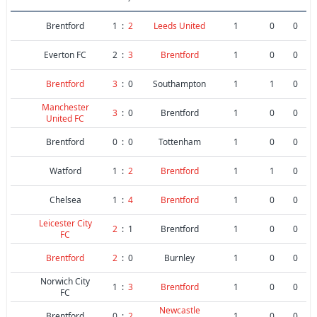
Brentford
1
:
2
Leeds United
1
0
0
Everton FC
2
:
3
Brentford
1
0
0
Brentford
3
:
0
Southampton
1
1
0
Manchester
3
:
0
Brentford
1
0
0
United FC
Brentford
0
:
0
Tottenham
1
0
0
Watford
1
:
2
Brentford
1
1
0
Chelsea
1
:
4
Brentford
1
0
0
Leicester City
2
:
1
Brentford
1
0
0
FC
Brentford
2
:
0
Burnley
1
0
0
Norwich City
1
:
3
Brentford
1
0
0
FC
Newcastle
Brentford
0
:
2
1
0
0