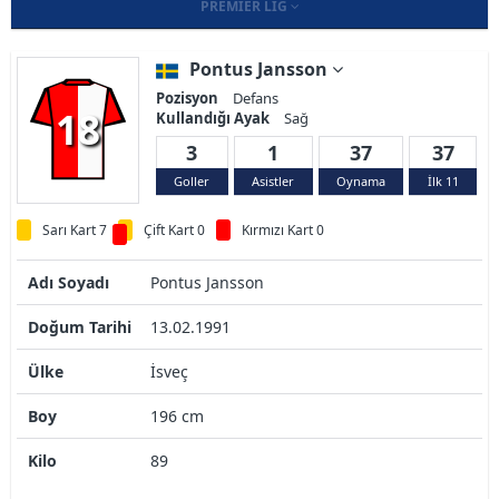
PREMIER LIG
Pontus Jansson
Pozisyon
Defans
18
Kullandığı Ayak
Sağ
3
1
37
37
Goller
Asistler
Oynama
İlk 11
Sarı Kart 7
Çift Kart 0
Kırmızı Kart 0
Adı Soyadı
Pontus Jansson
Doğum Tarihi
13.02.1991
Ülke
İsveç
Boy
196 cm
Kilo
89