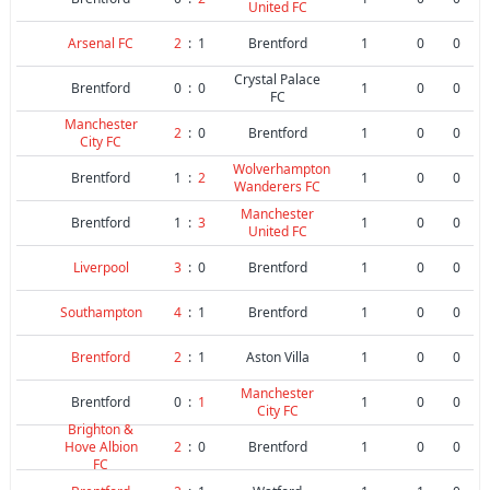
United FC
Arsenal FC
2
:
1
Brentford
1
0
0
Crystal Palace
Brentford
0
:
0
1
0
0
FC
Manchester
2
:
0
Brentford
1
0
0
City FC
Wolverhampton
Brentford
1
:
2
1
0
0
Wanderers FC
Manchester
Brentford
1
:
3
1
0
0
United FC
Liverpool
3
:
0
Brentford
1
0
0
Southampton
4
:
1
Brentford
1
0
0
Brentford
2
:
1
Aston Villa
1
0
0
Manchester
Brentford
0
:
1
1
0
0
City FC
Brighton &
Hove Albion
2
:
0
Brentford
1
0
0
FC