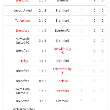
Brentford
2
:
1
Watford
1
1
0
Leeds United
2
:
2
Brentford
1
0
0
Tottenham
2
:
0
Brentford
1
0
0
Brentford
1
:
0
Everton FC
1
0
0
Newcastle
3
:
3
Brentford
1
0
0
United FC
Norwich City
Brentford
1
:
2
1
0
0
FC
Burnley
3
:
1
Brentford
1
0
0
Leicester City
Brentford
1
:
2
1
0
0
FC
Brentford
0
:
1
Chelsea
1
0
0
West Ham
1
:
2
Brentford
1
0
0
United FC
Brentford
3
:
3
Liverpool
1
0
0
Wolverhampton