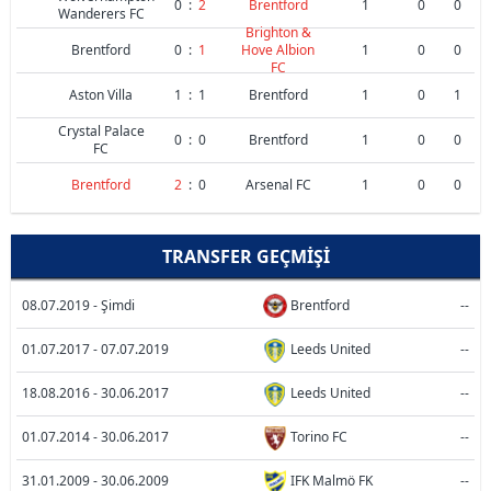
0
:
2
Brentford
1
0
0
Wanderers FC
Brighton &
Brentford
0
:
1
Hove Albion
1
0
0
FC
Aston Villa
1
:
1
Brentford
1
0
1
Crystal Palace
0
:
0
Brentford
1
0
0
FC
Brentford
2
:
0
Arsenal FC
1
0
0
TRANSFER GEÇMIŞI
08.07.2019 - Şimdi
Brentford
--
01.07.2017 - 07.07.2019
Leeds United
--
18.08.2016 - 30.06.2017
Leeds United
--
01.07.2014 - 30.06.2017
Torino FC
--
31.01.2009 - 30.06.2009
IFK Malmö FK
--