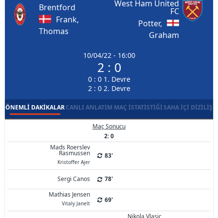
West Ham United
Brentford
FC
Frank,
Potter,
Thomas
Graham
10/04/22 - 16:00
2 : 0
0 : 0 1. Devre
2 : 0 2. Devre
ÖNEMLI DAKIKALAR
CANLI ANLATIM
MAÇ İSTATISTIĞI
SAHA İÇI DIZILIŞ
Maç Sonucu
2: 0
Mads Roerslev
Rasmussen
83'
Kristoffer Ajer
Sergi Canos
78'
Mathias Jensen
69'
Vitaly Janelt
Nikola Vlasic