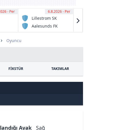
2026 - Per
00
6.8.2026 - Per
15:30
6.8.2026 - Per
15:45
Lillestrom SK
Ferroviario de
Maputo
Aalesunds FK
Baia de
Pemba FC
Oyuncu
FİKSTÜR
TAKIMLAR
landığı Ayak
Sağ