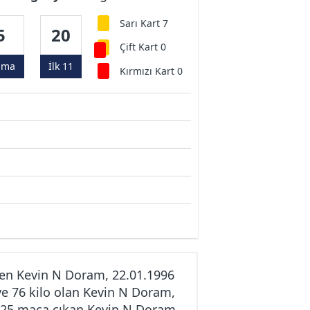
Sarı Kart 7
5
20
Çift Kart 0
ama
İlk 11
Kırmızı Kart 0
en Kevin N Doram, 22.01.1996
e 76 kilo olan Kevin N Doram,
e 25 maça çıkan Kevin N Doram,