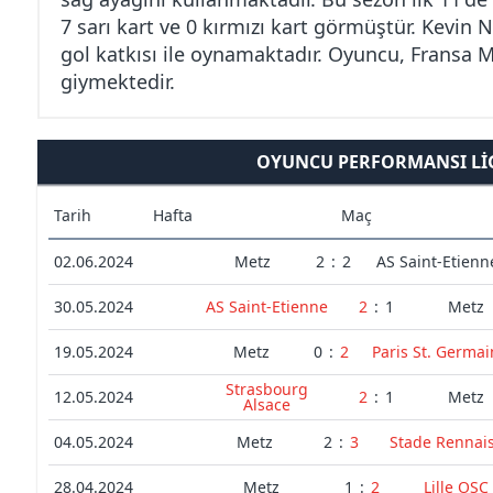
7 sarı kart ve 0 kırmızı kart görmüştür. Kevin 
gol katkısı ile oynamaktadır. Oyuncu, Fransa M
giymektedir.
OYUNCU PERFORMANSI LIG
Tarih
Hafta
Maç
02.06.2024
Metz
2
:
2
AS Saint-Etienn
30.05.2024
AS Saint-Etienne
2
:
1
Metz
19.05.2024
Metz
0
:
2
Paris St. Germai
Strasbourg
12.05.2024
2
:
1
Metz
Alsace
04.05.2024
Metz
2
:
3
Stade Rennai
28.04.2024
Metz
1
:
2
Lille OSC