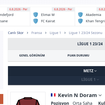
6.8.2026 - Per
15:00
6.8.2026 - Per
15:00
6.8.
15:
ndefjord
Elimai M
Akademia
tball
Ontustyk
asane
FC Kairat
Khan Tengri
otball
Almaty
FC
Reserve
Canlı Skor
Fransa
Ligue 1
Ligue 1 23/24 Sezonu
LIGUE 1 23/24
GENEL GÖRÜNÜM
PUAN DURUMU
METZ
LIGUE 1
Kevin N Doram
Pozisyon
Orta Saha
Kul