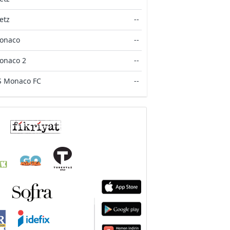
etz
--
onaco
--
onaco 2
--
S Monaco FC
--