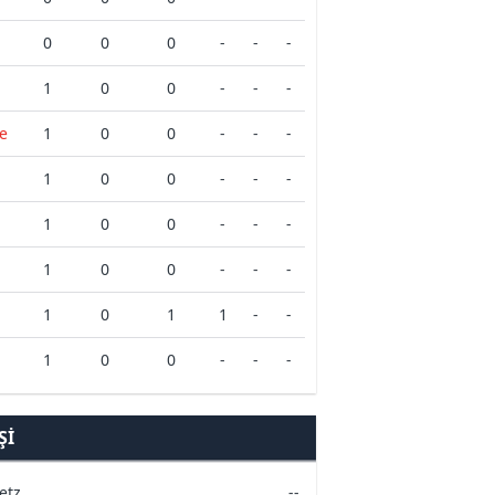
0
0
0
-
-
-
1
0
0
-
-
-
e
1
0
0
-
-
-
1
0
0
-
-
-
s
1
0
0
-
-
-
1
0
0
-
-
-
1
0
1
1
-
-
1
0
0
-
-
-
ŞI
etz
--