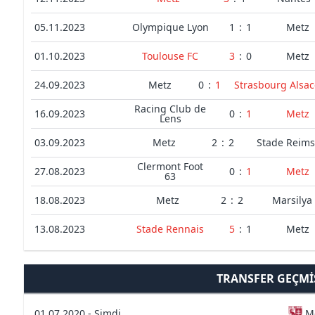
05.11.2023
Olympique Lyon
1
:
1
Metz
01.10.2023
Toulouse FC
3
:
0
Metz
24.09.2023
Metz
0
:
1
Strasbourg Alsac
Racing Club de
16.09.2023
0
:
1
Metz
Lens
03.09.2023
Metz
2
:
2
Stade Reim
Clermont Foot
27.08.2023
0
:
1
Metz
63
18.08.2023
Metz
2
:
2
Marsilya
13.08.2023
Stade Rennais
5
:
1
Metz
TRANSFER GEÇMI
01.07.2020 - Şimdi
M