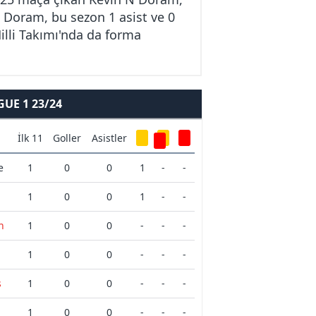
N Doram, bu sezon 1 asist ve 0
illi Takımı'nda da forma
UE 1 23/24
İlk 11
Goller
Asistler
e
1
0
0
1
-
-
1
0
0
1
-
-
n
1
0
0
-
-
-
1
0
0
-
-
-
s
1
0
0
-
-
-
1
0
0
-
-
-