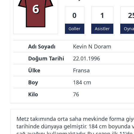
6
0
1
2
Goller
Asistler
Oyn
Adı Soyadı
Kevin N Doram
Doğum Tarihi
22.01.1996
Ülke
Fransa
Boy
184 cm
Kilo
76
Metz takımında orta saha mevkinde forma giy
tarihinde dünyaya gelmiştir. 184 cm boyunda v
sağ ayağını kullanmaktadır. Bu sezon ilk 11'd