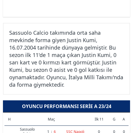
Sassuolo Calcio takımında orta saha
mevkinde forma giyen Justin Kumi,
16.07.2004 tarihinde dünyaya gelmiştir. Bu
sezon ilk 11'de 1 maça çıkan Justin Kumi, 0
sarı kart ve 0 kırmızı kart görmüştür. Justin
Kumi, bu sezon 0 asist ve 0 gol katkısı ile
oynamaktadır. Oyuncu, İtalya Milli Takımı'nda
da forma giymektedir.
OYUNCU PERFORMANSI SERIE A 23/24
H
Maç
İlk 11
G
A
Sassuolo
1
:
6
SSC Napoli
0
0
0