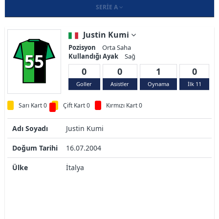
SERIE A
Justin Kumi
Pozisyon
Orta Saha
55
Kullandığı Ayak
Sağ
0
0
1
0
Goller
Asistler
Oynama
İlk 11
Sarı Kart 0
Çift Kart 0
Kırmızı Kart 0
Adı Soyadı
Justin Kumi
Doğum Tarihi
16.07.2004
Ülke
İtalya