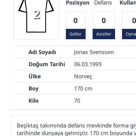
Pozisyon
Defans
Kulla
2
0
0
Goller
Asistler
Oyn
Adı Soyadı
Jonas Svensson
Doğum Tarihi
06.03.1993
Ülke
Norveç
Boy
170 cm
Kilo
70
Beşiktaş takımında defans mevkinde forma gi
tarihinde dünyaya gelmiştir. 170 cm boyunda v