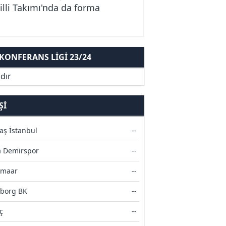
lli Takımı'nda da forma
ONFERANS LIGI 23/24
dır
ŞI
aş İstanbul
--
 Demirspor
--
kmaar
--
borg BK
--
ç
--