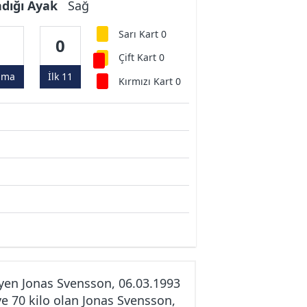
ndığı Ayak
Sağ
Sarı Kart 0
0
0
Çift Kart 0
ama
İlk 11
Kırmızı Kart 0
yen Jonas Svensson, 06.03.1993
e 70 kilo olan Jonas Svensson,