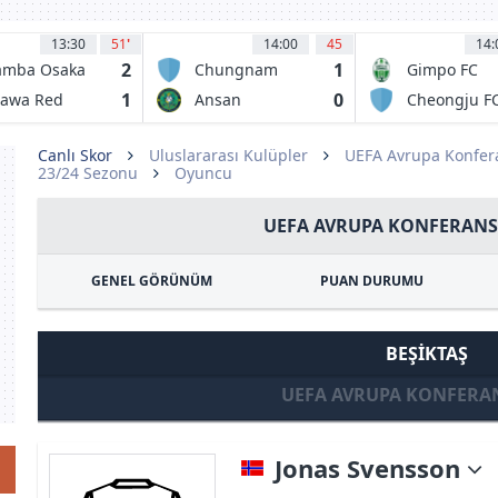
13:30
51
'
14:00
45
14:
2
1
amba Osaka
Chungnam
Gimpo FC
Asan FC
1
0
rawa Red
Ansan
Cheongju F
iamonds
Greeners FC
Canlı Skor
Uluslararası Kulüpler
UEFA Avrupa Konfera
23/24 Sezonu
Oyuncu
UEFA AVRUPA KONFERANS 
GENEL GÖRÜNÜM
PUAN DURUMU
BEŞIKTAŞ
UEFA AVRUPA KONFERAN
Jonas Svensson