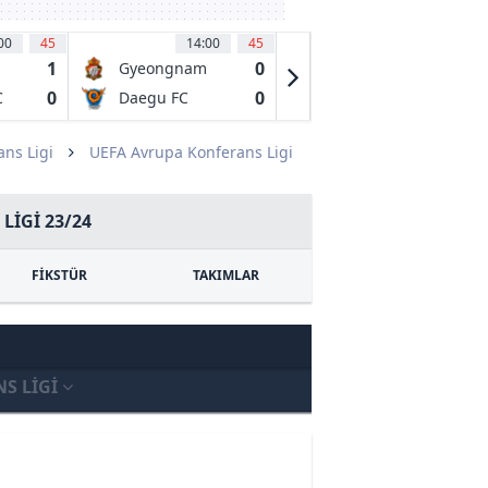
00
45
14:00
45
14:00
45
1
0
0
Gyeongnam
Hwaseong FC
FC
0
0
0
C
Daegu FC
Seoul E-Land
FC
ns Ligi
UEFA Avrupa Konferans Ligi
LIGI 23/24
FİKSTÜR
TAKIMLAR
S LIGI