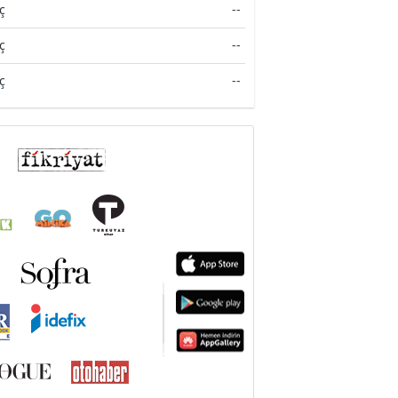
ç
--
ç
--
ç
--