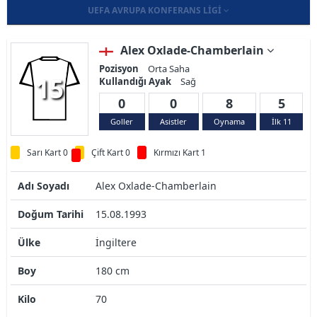
UEFA AVRUPA KONFERANS LIGI
Alex Oxlade-Chamberlain
Pozisyon
Orta Saha
15
Kullandığı Ayak
Sağ
0
0
8
5
Goller
Asistler
Oynama
İlk 11
Sarı Kart 0
Çift Kart 0
Kırmızı Kart 1
Adı Soyadı
Alex Oxlade-Chamberlain
Doğum Tarihi
15.08.1993
Ülke
İngiltere
Boy
180 cm
Kilo
70