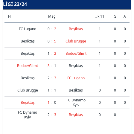
LIGI 23/24
H
Maç
İlk 11
G
A
FC Lugano
0
:
2
Beşiktaş
1
0
0
Beşiktaş
0
:
5
Club Brugge
1
0
0
Beşiktaş
1
:
2
Bodoe/Glimt
1
0
0
Bodoe/Glimt
3
:
1
Beşiktaş
1
0
0
Beşiktaş
2
:
3
FC Lugano
1
0
0
Club Brugge
1
:
1
Beşiktaş
0
0
0
FC Dynamo
Beşiktaş
1
:
0
0
0
0
Kyiv
FC Dynamo
2
:
3
Beşiktaş
0
0
Kyiv