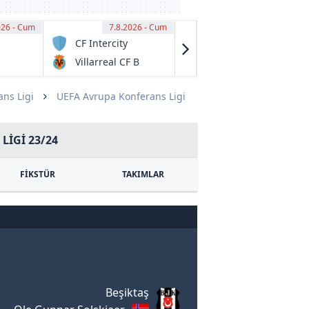
026 - Cum
00
7.8.2026 - Cum
11:00
7.8.2026 - Cum
11:15
CF Intercity
Preston Lions
FC U20
Villarreal CF B
Melbourne
City U20
ns Ligi
UEFA Avrupa Konferans Ligi
LIGI 23/24
FİKSTÜR
TAKIMLAR
Beşiktaş