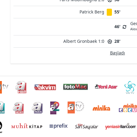
Patrick Berg
55'
Ge
46'
Ale
Albert Gronbaek 1:0
28'
Başladı