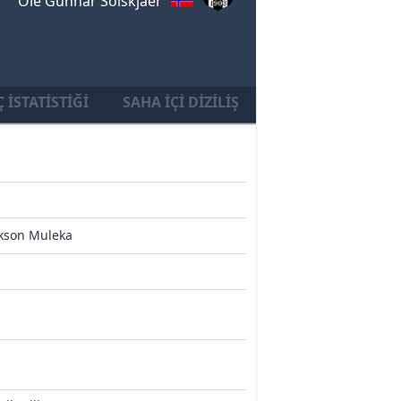
Ole Gunnar Solskjaer
 İSTATISTIĞI
SAHA İÇI DIZILIŞ
ckson Muleka