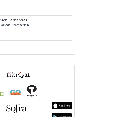
dson Fernandes
x Oxlade-Chamberlain