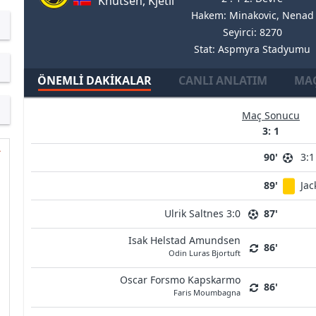
Knutsen, Kjetil
Hakem: Minakovic, Nenad
Seyirci: 8270
Stat: Aspmyra Stadyumu
ÖNEMLI DAKIKALAR
CANLI ANLATIM
MAÇ
Maç Sonucu
3: 1
90'
3:1
89'
Ja
Ulrik Saltnes 3:0
87'
Isak Helstad Amundsen
86'
Odin Luras Bjortuft
Oscar Forsmo Kapskarmo
86'
Faris Moumbagna