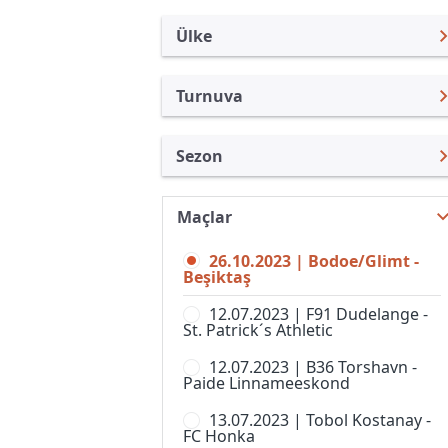
Ülke
Turnuva
Uluslararası Kulüpler
UEFA Avrupa Konferans Ligi
Sezon
Türkiye
UEFA Şampiyonlar Ligi
UEFA Avrupa Konferans Ligi
Uluslararası
UEFA Avrupa Ligi
23/24
Maçlar
Turkiye
Kupa Libertadores
UEFA Conference League
26/27
26.10.2023 | Bodoe/Glimt -
İngiltere
Beşiktaş
UEFA Süper Kupa
UEFA Conference League
İspanya
25/26
12.07.2023 | F91 Dudelange -
Kulüpler Dünya Kupası
St. Patrick´s Athletic
Almanya Amatör
UEFA Konferans Ligi 24/25
Kulüp Hazırlık Maçları
12.07.2023 | B36 Torshavn -
Fransa
Paide Linnameeskond
UEFA Avrupa Konferans Ligi
AFC Challenge League
22/23
İtalya
13.07.2023 | Tobol Kostanay -
AFC Champions League,
FC Honka
UEFA Avrupa Konferans Ligi
Women