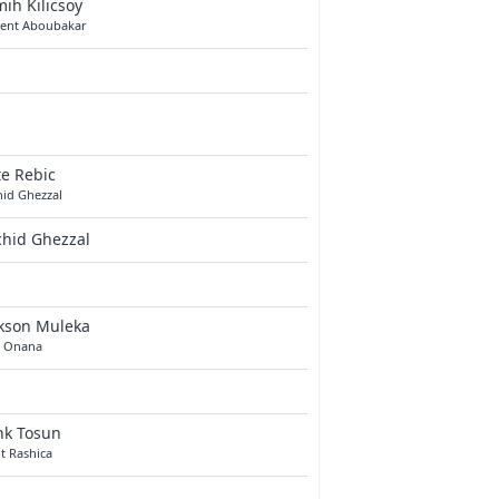
ih Kilicsoy
cent Aboubakar
e Rebic
hid Ghezzal
chid Ghezzal
ckson Muleka
n Onana
nk Tosun
t Rashica