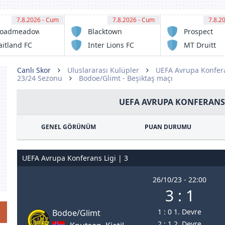
7.8.2026 - Cum
11:00
7.8.2026 - Cum
11:00
7.8.2
11:
roadmeadow
Blacktown
Prospect
gic FC
Spartans FC
United
itland FC
Inter Lions FC
MT Druitt
serve
serve
Town
Rangers
Canlı Skor
Uluslararası Kulüpler
UEFA Avrupa Konfera
23/24 Sezonu
Bodoe/Glimt - Beşiktaş maçı
UEFA AVRUPA KONFERANS 
GENEL GÖRÜNÜM
PUAN DURUMU
UEFA Avrupa Konferans Ligi | 3
26/10/23 - 22:00
3 : 1
1 : 0 1. Devre
Bodoe/Glimt
2 : 1 2. Devre