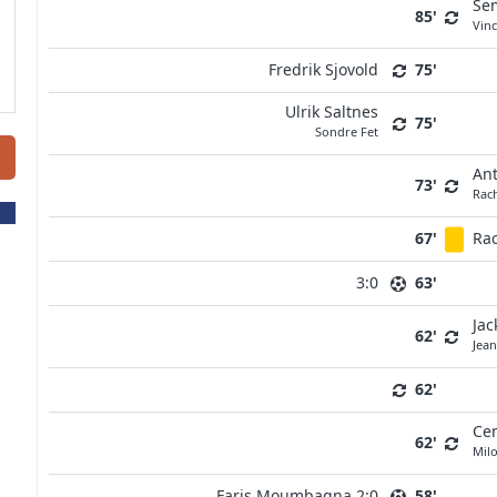
Sem
85'
Vin
Fredrik Sjovold
75'
Ulrik Saltnes
75'
Sondre Fet
Ant
73'
Rac
67'
Ra
3:0
63'
Ja
62'
Jea
62'
Ce
62'
Milo
Faris Moumbagna 2:0
58'