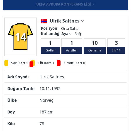
UEFA AVRUPA KONFERANS LIGI
Ulrik Saltnes
Pozisyon
Orta Saha
14
Kullandığı Ayak
Sağ
1
1
10
3
Goller
Asistler
Oynama
İlk 11
Sarı Kart 1
Çift Kart 0
Kırmızı Kart 0
Adı Soyadı
Ulrik Saltnes
Doğum Tarihi
10.11.1992
Ülke
Norveç
Boy
187 cm
Kilo
78