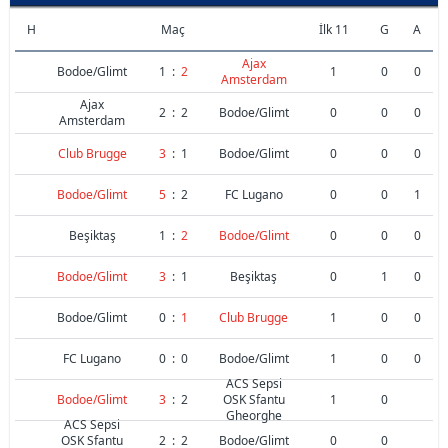
H
Maç
İlk 11
G
A
Ajax
Bodoe/Glimt
1
:
2
1
0
0
Amsterdam
Ajax
2
:
2
Bodoe/Glimt
0
0
0
Amsterdam
Club Brugge
3
:
1
Bodoe/Glimt
0
0
0
Bodoe/Glimt
5
:
2
FC Lugano
0
0
1
Beşiktaş
1
:
2
Bodoe/Glimt
0
0
0
Bodoe/Glimt
3
:
1
Beşiktaş
0
1
0
Bodoe/Glimt
0
:
1
Club Brugge
1
0
0
FC Lugano
0
:
0
Bodoe/Glimt
1
0
0
ACS Sepsi
Bodoe/Glimt
3
:
2
OSK Sfantu
1
0
Gheorghe
ACS Sepsi
OSK Sfantu
2
:
2
Bodoe/Glimt
0
0