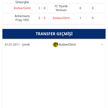
Gheorghe
FC Pyunik
Bodoe/Glimt
3
:
0
0
0
Yerevan
Bohemians
2
:
4
Bodoe/Glimt
1
0
Prag 1905
TRANSFER GEÇMIŞI
01.01.2011 - Şimdi
Bodoe/Glimt
--