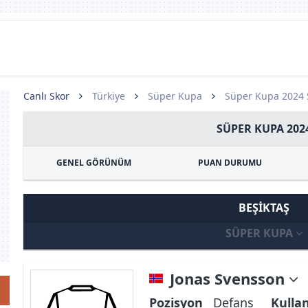
Canlı Skor
Türkiye
Süper Kupa
Süper Kupa 2024
SÜPER KUPA 202
GENEL GÖRÜNÜM
PUAN DURUMU
BEŞIKTAŞ
SÜPER KUPA
Jonas Svensson
Pozisyon
Defans
Kulla