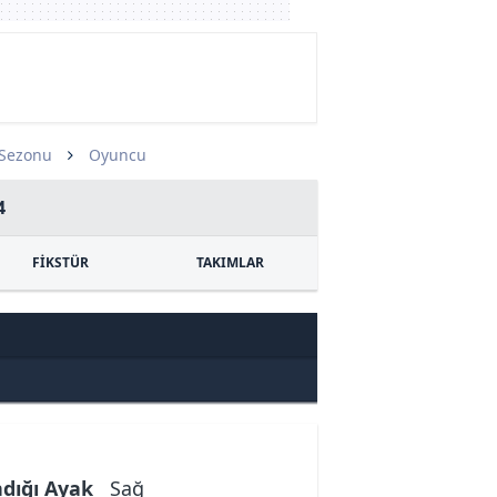
 Sezonu
Oyuncu
4
FİKSTÜR
TAKIMLAR
ndığı Ayak
Sağ