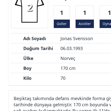
2
1
1
Goller
Asistler
Oyn
Adı Soyadı
Jonas Svensson
Doğum Tarihi
06.03.1993
Ülke
Norveç
Boy
170 cm
Kilo
70
Beşiktaş takımında defans mevkinde forma gi
tarihinde dünyaya gelmiştir. 170 cm boyunda v
sağ ayağını kullanmaktadır. Bu sezon ilk 11'd