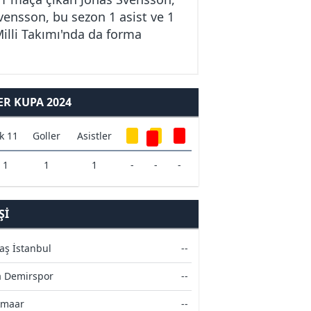
Svensson, bu sezon 1 asist ve 1
illi Takımı'nda da forma
R KUPA 2024
lk 11
Goller
Asistler
1
1
1
-
-
-
ŞI
aş İstanbul
--
 Demirspor
--
kmaar
--