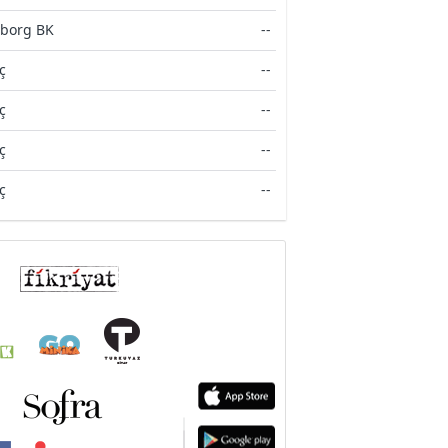
borg BK
--
ç
--
ç
--
ç
--
ç
--