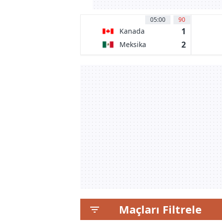
05:00
90
1
Kanada
2
Meksika
Maçları Filtrele