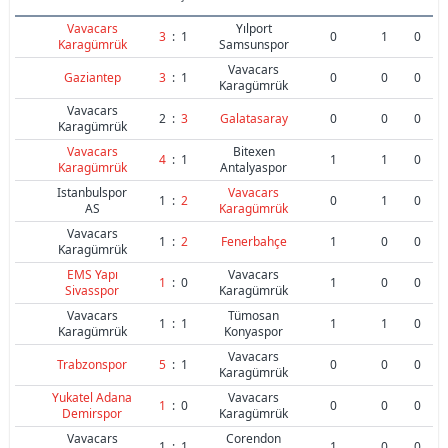
Vavacars
Yılport
3
:
1
0
1
0
Karagümrük
Samsunspor
Vavacars
Gaziantep
3
:
1
0
0
0
Karagümrük
Vavacars
2
:
3
Galatasaray
0
0
0
Karagümrük
Vavacars
Bitexen
4
:
1
1
1
0
Karagümrük
Antalyaspor
Istanbulspor
Vavacars
1
:
2
0
1
0
AS
Karagümrük
Vavacars
1
:
2
Fenerbahçe
1
0
0
Karagümrük
EMS Yapı
Vavacars
1
:
0
1
0
0
Sivasspor
Karagümrük
Vavacars
Tümosan
1
:
1
1
1
0
Karagümrük
Konyaspor
Vavacars
Trabzonspor
5
:
1
0
0
0
Karagümrük
Yukatel Adana
Vavacars
1
:
0
0
0
0
Demirspor
Karagümrük
Vavacars
Corendon
1
:
1
1
0
0