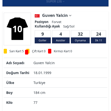
SÜPER LIG
Guven Yalcin
Pozisyon
Forvet
10
Kullandığı Ayak
Sağ/Sol
9
4
32
24
Goller
Asistler
Oynama
İlk 11
Sarı Kart 5
Çift Kart 0
Kırmızı Kart 0
Adı Soyadı
Guven Yalcin
Doğum Tarihi
18.01.1999
Ülke
Turkiye
Boy
184 cm
Kilo
77