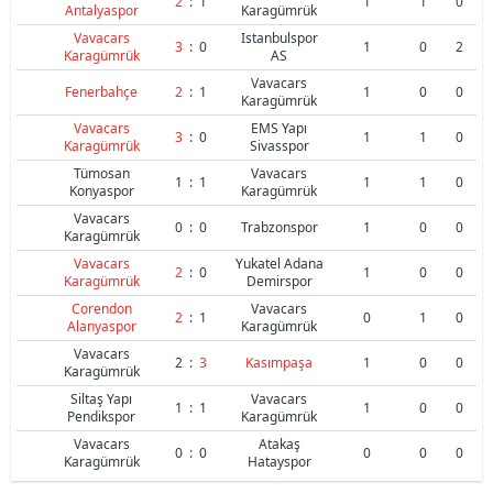
2
:
1
1
1
0
Antalyaspor
Karagümrük
Vavacars
Istanbulspor
3
:
0
1
0
2
Karagümrük
AS
Vavacars
Fenerbahçe
2
:
1
1
0
0
Karagümrük
Vavacars
EMS Yapı
3
:
0
1
1
0
Karagümrük
Sivasspor
Tümosan
Vavacars
1
:
1
1
1
0
Konyaspor
Karagümrük
Vavacars
0
:
0
Trabzonspor
1
0
0
Karagümrük
Vavacars
Yukatel Adana
2
:
0
1
0
0
Karagümrük
Demirspor
Corendon
Vavacars
2
:
1
0
1
0
Alanyaspor
Karagümrük
Vavacars
2
:
3
Kasımpaşa
1
0
0
Karagümrük
Siltaş Yapı
Vavacars
1
:
1
1
0
0
Pendikspor
Karagümrük
Vavacars
Atakaş
0
:
0
0
0
0
Karagümrük
Hatayspor