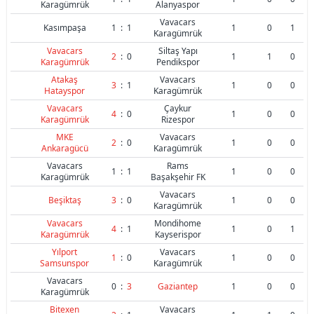
Karagümrük
Alanyaspor
Vavacars
Kasımpaşa
1
:
1
1
0
1
Karagümrük
Vavacars
Siltaş Yapı
2
:
0
1
1
0
Karagümrük
Pendikspor
Atakaş
Vavacars
3
:
1
1
0
0
Hatayspor
Karagümrük
Vavacars
Çaykur
4
:
0
1
0
0
Karagümrük
Rizespor
MKE
Vavacars
2
:
0
1
0
0
Ankaragücü
Karagümrük
Vavacars
Rams
1
:
1
1
0
0
Karagümrük
Başakşehir FK
Vavacars
Beşiktaş
3
:
0
1
0
0
Karagümrük
Vavacars
Mondihome
4
:
1
1
0
1
Karagümrük
Kayserispor
Yılport
Vavacars
1
:
0
1
0
0
Samsunspor
Karagümrük
Vavacars
0
:
3
Gaziantep
1
0
0
Karagümrük
Bitexen
Vavacars