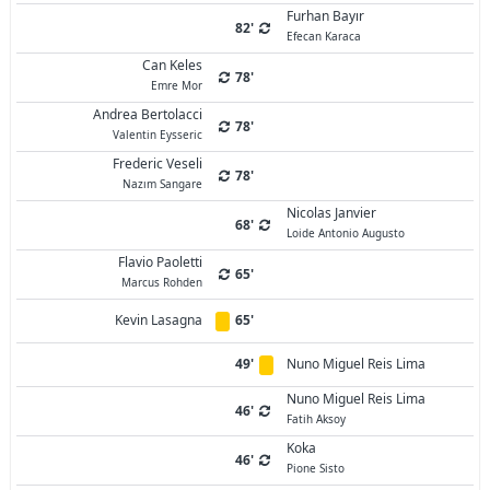
Furhan Bayır
82'
Efecan Karaca
Can Keles
78'
Emre Mor
Andrea Bertolacci
78'
Valentin Eysseric
Frederic Veseli
78'
Nazım Sangare
Nicolas Janvier
68'
Loide Antonio Augusto
Flavio Paoletti
65'
Marcus Rohden
Kevin Lasagna
65'
49'
Nuno Miguel Reis Lima
Nuno Miguel Reis Lima
46'
Fatih Aksoy
Koka
46'
Pione Sisto