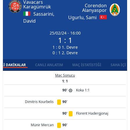
Vavacars
Corendon
Karagümrük
Alanyaspor
Sassarini,
Ugurlu, Sami
David
25/02/24 - 16:00
1 : 1
1 : 0 1. Devre
0 : 1 2. Devre
LI DAKIKALAR
CANLI ANLATIM
MAÇ İSTATISTIĞI
SAHA İÇI D
Maç Sonucu
1: 1
90'
Koka 1:1
Dimitris Kourbelis
90'
90'
Florent Hadergjonaj
Münir Mercan
90'