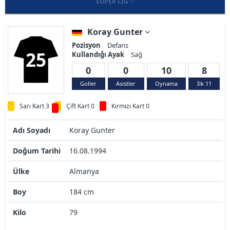
SÜPER LIG
Koray Gunter
Pozisyon
Defans
25
Kullandığı Ayak
Sağ
0
0
10
8
Goller
Asistler
Oynama
İlk 11
Sarı Kart 3
Çift Kart 0
Kırmızı Kart 0
Adı Soyadı
Koray Gunter
Doğum Tarihi
16.08.1994
Ülke
Almanya
Boy
184 cm
Kilo
79