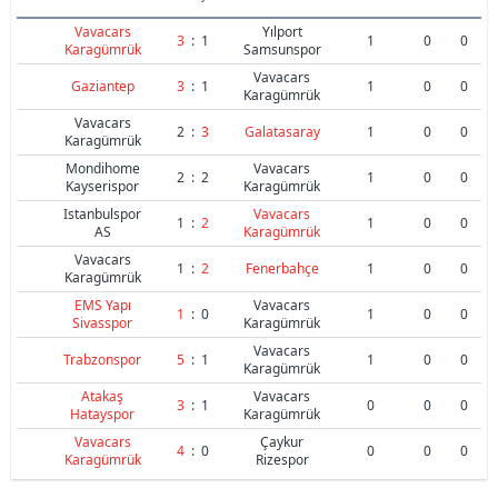
Vavacars
Yılport
3
:
1
1
0
0
Karagümrük
Samsunspor
Vavacars
Gaziantep
3
:
1
1
0
0
Karagümrük
Vavacars
2
:
3
Galatasaray
1
0
0
Karagümrük
Mondihome
Vavacars
2
:
2
1
0
0
Kayserispor
Karagümrük
Istanbulspor
Vavacars
1
:
2
1
0
0
AS
Karagümrük
Vavacars
1
:
2
Fenerbahçe
1
0
0
Karagümrük
EMS Yapı
Vavacars
1
:
0
1
0
0
Sivasspor
Karagümrük
Vavacars
Trabzonspor
5
:
1
1
0
0
Karagümrük
Atakaş
Vavacars
3
:
1
0
0
0
Hatayspor
Karagümrük
Vavacars
Çaykur
4
:
0
0
0
0
Karagümrük
Rizespor