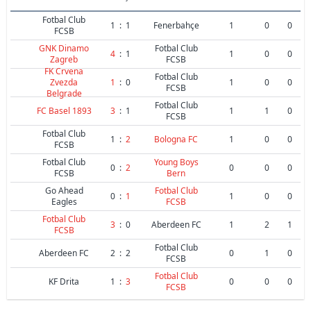
Fotbal Club
1
:
1
Fenerbahçe
1
0
0
FCSB
GNK Dinamo
Fotbal Club
4
:
1
1
0
0
Zagreb
FCSB
FK Crvena
Fotbal Club
Zvezda
1
:
0
1
0
0
FCSB
Belgrade
Fotbal Club
FC Basel 1893
3
:
1
1
1
0
FCSB
Fotbal Club
1
:
2
Bologna FC
1
0
0
FCSB
Fotbal Club
Young Boys
0
:
2
0
0
0
FCSB
Bern
Go Ahead
Fotbal Club
0
:
1
1
0
0
Eagles
FCSB
Fotbal Club
3
:
0
Aberdeen FC
1
2
1
FCSB
Fotbal Club
Aberdeen FC
2
:
2
0
1
0
FCSB
Fotbal Club
KF Drita
1
:
3
0
0
0
FCSB