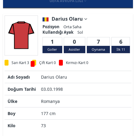
UEFA AVRUPA LIGI
Darius Olaru
Pozisyon
Orta Saha
Kullandığı Ayak
Sol
1
0
7
6
Goller
Asistler
Oynama
İlk 11
Sarı Kart 3
Çift Kart 0
Kırmızı Kart 0
Adı Soyadı
Darius Olaru
Doğum Tarihi
03.03.1998
Ülke
Romanya
Boy
177 cm
Kilo
73