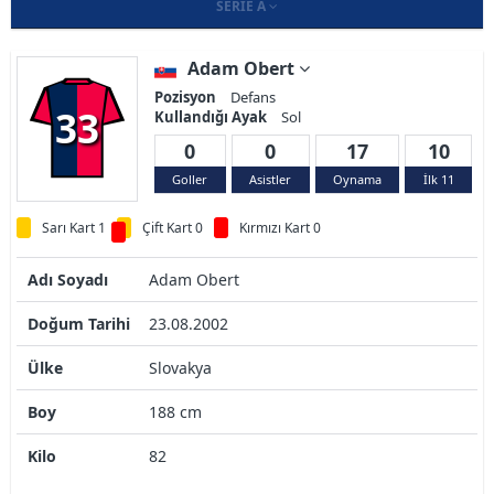
SERIE A
Adam Obert
Pozisyon
Defans
33
Kullandığı Ayak
Sol
0
0
17
10
Goller
Asistler
Oynama
İlk 11
Sarı Kart 1
Çift Kart 0
Kırmızı Kart 0
Adı Soyadı
Adam Obert
Doğum Tarihi
23.08.2002
Ülke
Slovakya
Boy
188 cm
Kilo
82