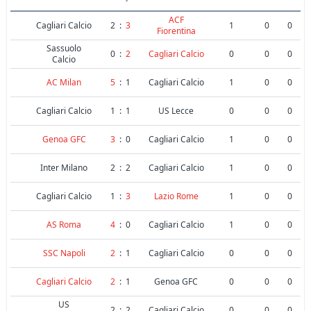
ACF
Cagliari Calcio
2
:
3
1
0
0
Fiorentina
Sassuolo
0
:
2
Cagliari Calcio
0
0
0
Calcio
AC Milan
5
:
1
Cagliari Calcio
1
0
0
Cagliari Calcio
1
:
1
US Lecce
0
0
0
Genoa GFC
3
:
0
Cagliari Calcio
1
0
0
Inter Milano
2
:
2
Cagliari Calcio
1
0
0
Cagliari Calcio
1
:
3
Lazio Rome
1
0
0
AS Roma
4
:
0
Cagliari Calcio
1
0
0
SSC Napoli
2
:
1
Cagliari Calcio
0
0
0
Cagliari Calcio
2
:
1
Genoa GFC
0
0
0
US
2
:
2
Cagliari Calcio
0
0
0