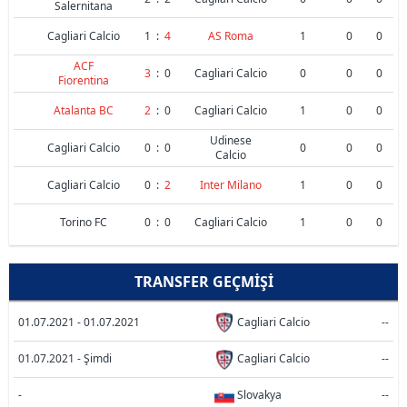
Salernitana
Cagliari Calcio
1
:
4
AS Roma
1
0
0
ACF
3
:
0
Cagliari Calcio
0
0
0
Fiorentina
Atalanta BC
2
:
0
Cagliari Calcio
1
0
0
Udinese
Cagliari Calcio
0
:
0
0
0
0
Calcio
Cagliari Calcio
0
:
2
Inter Milano
1
0
0
Torino FC
0
:
0
Cagliari Calcio
1
0
0
TRANSFER GEÇMIŞI
01.07.2021 - 01.07.2021
Cagliari Calcio
--
01.07.2021 - Şimdi
Cagliari Calcio
--
-
Slovakya
--