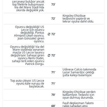
çerçeveyi buluyor ancak
top filelerle buluşmuyor.
73'
Via del Mare Stadı'nda
skorda değişiklik yok.
Kingsley Ehizibue
72'
tedavisini yaptırdı ve
tekrar oyuna dahil oldu.
Oyuncu değişikliği! US
Lecce için oyuncu
değişikliği. Pontus
72'
Almqvist çıkan oyuncu,
Joan Gonzalez giren
oyuncu.
Oyuncu değişikliği! Via del
Mare stadında oynanan
maçta US Lecce oyuncu
değiştiriyor. Sahaya giren
72'
oyuncu Remi Oudin,
sahayı terk eden oyuncu
Patrick Dorgu.
Udinese Calcio takımında
71'
Lazar Samardzic çektiği
şutta kaleyi bulamıyor.
Top auta çıkıyor. US Lecce
oyunu kale vuruşu ile
71'
başlatacak.
Kingsley Ehizibue yerden
70'
kalkamıyor. Tedavisi için
oyun durmuş durumda.
Faul! deplasman Takımı
69'
rakip sahadan atışı