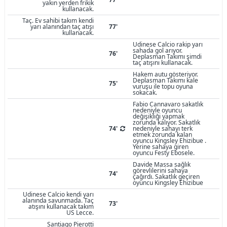
yakın yerden frikik
kullanacak.
Taç. Ev sahibi takım kendi
yarı alanından taç atışı
77'
kullanacak.
Udinese Calcio rakip yarı
sahada gol arıyor.
76'
Deplasman Takımı şimdi
taç atışını kullanacak.
Hakem autu gösteriyor.
Deplasman Takımı kale
75'
vuruşu ile topu oyuna
sokacak.
Fabio Cannavaro sakatlık
nedeniyle oyuncu
değişikliği yapmak
zorunda kalıyor. Sakatlık
74'
nedeniyle sahayı terk
etmek zorunda kalan
oyuncu Kingsley Ehizibue .
Yerine sahaya giren
oyuncu Festy Ebosele.
Davide Massa sağlık
görevlilerini sahaya
74'
çağırdı. Sakatlık geçiren
oyuncu Kingsley Ehizibue
Udinese Calcio kendi yarı
alanında savunmada. Taç
73'
atışını kullanacak takım
US Lecce.
Santiago Pierotti