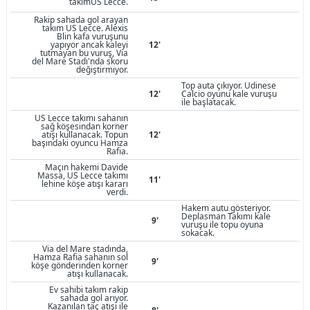
takımUS Lecce.
Rakip sahada gol arayan
takım US Lecce. Alexis
Blin kafa vuruşunu
yapıyor ancak kaleyi
12'
tutmayan bu vuruş, Via
del Mare Stadı'nda skoru
değiştirmiyor.
Top auta çıkıyor. Udinese
12'
Calcio oyunu kale vuruşu
ile başlatacak.
US Lecce takımı sahanın
sağ köşesindan korner
atışı kullanacak. Topun
12'
başındaki oyuncu Hamza
Rafia.
Maçın hakemi Davide
Massa, US Lecce takımı
11'
lehine köşe atışı kararı
verdi.
Hakem autu gösteriyor.
Deplasman Takımı kale
9'
vuruşu ile topu oyuna
sokacak.
Via del Mare stadında,
Hamza Rafia sahanın sol
9'
köşe gönderinden korner
atışı kullanacak.
Ev sahibi takım rakip
sahada gol arıyor.
Kazanılan taç atışı ile