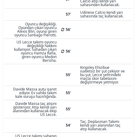
Calcio atışı kendi yarı
sahasından kullanacak.
Udinese Calcio kendi yarı
57'
sahasında taç kullanacak.
Oyuncu değişikliği.
Oyundan çıkan oyuncu
56'
Alexis Blin, oyuna giren
oyuncu Santiago Pierotti.
US Lecce takımı oyuncu
değişikliği hakkını
kullanıyor. Sahadan çıkan
56'
oyuncu Hamza Rafia,
giren oyuncu Medon
Berisha.
Kingsley Ehizibue
isabetsiz bir şut çekiyor ve
55'
bu şut, Lecce şehrindeki
maçta skor tabelasını
değiştirmeye yetmiyor.
Davide Massa autu işaret
ediyor. Ev sahibi takım
55'
kale vuruşu hazırlığında.
Davide Massa taç atışını
gösteriyor. Atışı kendi yarı
55'
alanından kullanacak ekip
US Lecce.
Taç. Deplasman Takımı
54'
kendi yarı alanından taç
atışı kullanacak.
US Lecce takımı sahanın