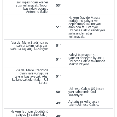
sol köşesindan korner
atışı kullanacak. Topun
53'
başındaki oyuncu
Antonino Gallo.
Hakem Davide Massa
düdüğünü çalıyor ve
deplasman Takımı yarı
51'
alanında faul veriyor.
Udinese Calcio kendi yarı
sahasından atışı
kullanacak.
Via del Mare Stadı'nda ev
sahibi takım rakip yarı
51'
sahada taç atışı kazanıyor.
Kaleyi bulmayan şut!
Şansını deneyen oyuncu
51'
Udinese Calcio takımında
Martin Payero.
Via del Mare Stadı'nda
oyun kale vuruşu ile
tekrar başlayacak. Atışı
51'
kullanacak olan takım US
Lecce.
Udinese Calcio US Lecce
50'
yarı sahasında faul
kazanıyor.
Aut atışını kullanacak
49'
takımUdinese Calcio.
Hakem faul için düdüğünü
çalıyor. Ev sahibi takım
48'