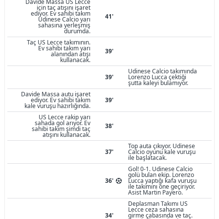
Davide Massa US Lecce
için taç atışını işaret
ediyor. Ev sahibi takım
41'
Udinese Calcio yarı
sahasına yerleşmiş
durumda.
Taç US Lecce takımının.
Ev sahibi takım yarı
39'
alanından atışı
kullanacak.
Udinese Calcio takımında
39'
Lorenzo Lucca çektiği
şutta kaleyi bulamıyor.
Davide Massa autu işaret
ediyor. Ev sahibi takım
39'
kale vuruşu hazırlığında.
US Lecce rakip yarı
sahada gol arıyor. Ev
38'
sahibi takım şimdi taç
atışını kullanacak.
Top auta çıkıyor. Udinese
37'
Calcio oyunu kale vuruşu
ile başlatacak.
Gol! 0-1. Udinese Calcio
golü bulan ekip. Lorenzo
36'
Lucca yaptığı kafa vuruşu
ile takımını öne geçiriyor.
Asist Martin Payero.
Deplasman Takımı US
Lecce ceza sahasına
34'
girme çabasında ve taç.