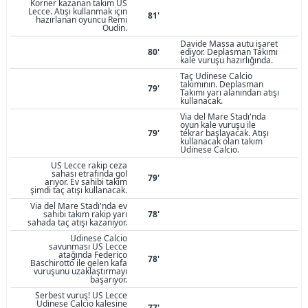
Korner kazanan takım US
Lecce. Atışı kullanmak için
81'
hazırlanan oyuncu Remi
Oudin.
Davide Massa autu işaret
80'
ediyor. Deplasman Takımı
kale vuruşu hazırlığında.
Taç Udinese Calcio
takımının. Deplasman
79'
Takımı yarı alanından atışı
kullanacak.
Via del Mare Stadı'nda
oyun kale vuruşu ile
79'
tekrar başlayacak. Atışı
kullanacak olan takım
Udinese Calcio.
US Lecce rakip ceza
sahası etrafında gol
79'
arıyor. Ev sahibi takım
şimdi taç atışı kullanacak.
Via del Mare Stadı'nda ev
sahibi takım rakip yarı
78'
sahada taç atışı kazanıyor.
Udinese Calcio
savunması US Lecce
atağında Federico
78'
Baschirotto ile gelen kafa
vuruşunu uzaklaştırmayı
başarıyor.
Serbest vuruş! US Lecce
Udinese Calcio kalesine
77'