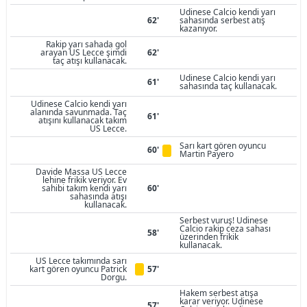
Udinese Calcio kendi yarı
62'
sahasında serbest atış
kazanıyor.
Rakip yarı sahada gol
arayan US Lecce şimdi
62'
taç atışı kullanacak.
Udinese Calcio kendi yarı
61'
sahasında taç kullanacak.
Udinese Calcio kendi yarı
alanında savunmada. Taç
61'
atışını kullanacak takım
US Lecce.
Sarı kart gören oyuncu
60'
Martin Payero
Davide Massa US Lecce
lehine frikik veriyor. Ev
sahibi takım kendi yarı
60'
sahasında atışı
kullanacak.
Serbest vuruş! Udinese
Calcio rakip ceza sahası
58'
üzerinden frikik
kullanacak.
US Lecce takımında sarı
kart gören oyuncu Patrick
57'
Dorgu.
Hakem serbest atışa
karar veriyor. Udinese
57'