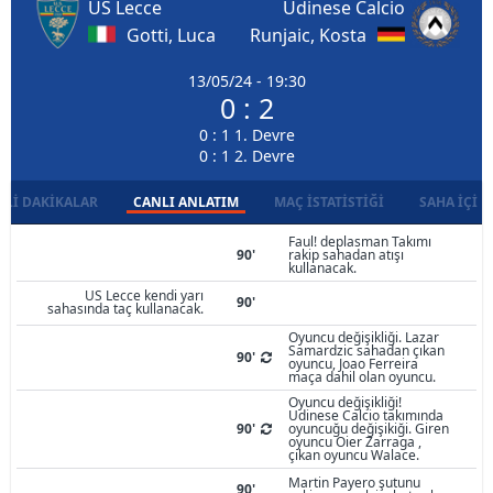
US Lecce
Udinese Calcio
Gotti, Luca
Runjaic, Kosta
13/05/24 - 19:30
0 : 2
0 : 1 1. Devre
0 : 1 2. Devre
LI DAKIKALAR
CANLI ANLATIM
MAÇ İSTATISTIĞI
SAHA İÇI D
Faul! deplasman Takımı
90'
rakip sahadan atışı
kullanacak.
US Lecce kendi yarı
90'
sahasında taç kullanacak.
Oyuncu değişikliği. Lazar
Samardzic sahadan çıkan
90'
oyuncu, Joao Ferreira
maça dahil olan oyuncu.
Oyuncu değişikliği!
Udinese Calcio takımında
90'
oyuncuğu değişikiği. Giren
oyuncu Oier Zarraga ,
çıkan oyuncu Walace.
Martin Payero şutunu
90'