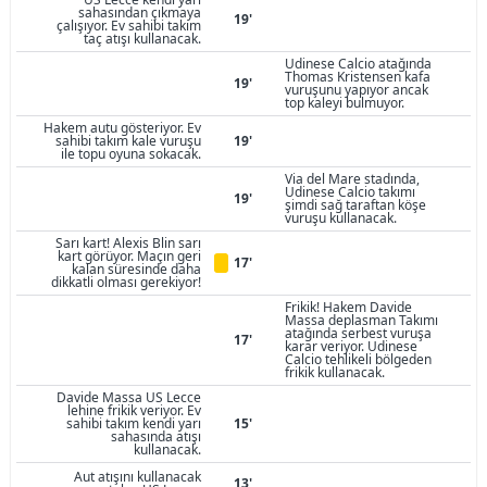
sahasından çıkmaya
19'
çalışıyor. Ev sahibi takım
taç atışı kullanacak.
Udinese Calcio atağında
Thomas Kristensen kafa
19'
vuruşunu yapıyor ancak
top kaleyi bulmuyor.
Hakem autu gösteriyor. Ev
sahibi takım kale vuruşu
19'
ile topu oyuna sokacak.
Via del Mare stadında,
Udinese Calcio takımı
19'
şimdi sağ taraftan köşe
vuruşu kullanacak.
Sarı kart! Alexis Blin sarı
kart görüyor. Maçın geri
17'
kalan süresinde daha
dikkatli olması gerekiyor!
Frikik! Hakem Davide
Massa deplasman Takımı
atağında serbest vuruşa
17'
karar veriyor. Udinese
Calcio tehlikeli bölgeden
frikik kullanacak.
Davide Massa US Lecce
lehine frikik veriyor. Ev
sahibi takım kendi yarı
15'
sahasında atışı
kullanacak.
Aut atışını kullanacak
13'