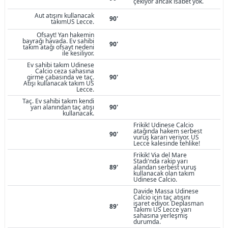
çekiyor ancak isabet yok.
Aut atışını kullanacak
90'
takımUS Lecce.
Ofsayt! Yan hakemin
bayrağı havada. Ev sahibi
90'
takım atağı ofsayt nedeni
ile kesiliyor.
Ev sahibi takım Udinese
Calcio ceza sahasına
girme çabasında ve taç.
90'
Atışı kullanacak takım US
Lecce.
Taç. Ev sahibi takım kendi
yarı alanından taç atışı
90'
kullanacak.
Frikik! Udinese Calcio
atağında hakem serbest
90'
vuruş kararı veriyor. US
Lecce kalesinde tehlike!
Frikik! Via del Mare
Stadı'nda rakip yarı
89'
alandan serbest vuruş
kullanacak olan takım
Udinese Calcio.
Davide Massa Udinese
Calcio için taç atışını
işaret ediyor. Deplasman
89'
Takımı US Lecce yarı
sahasına yerleşmiş
durumda.