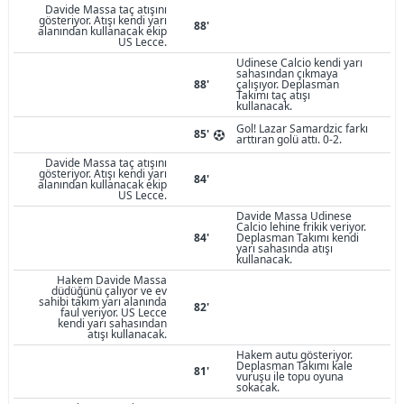
Davide Massa taç atışını
gösteriyor. Atışı kendi yarı
88'
alanından kullanacak ekip
US Lecce.
Udinese Calcio kendi yarı
sahasından çıkmaya
88'
çalışıyor. Deplasman
Takımı taç atışı
kullanacak.
Gol! Lazar Samardzic farkı
85'
arttıran golü attı. 0-2.
Davide Massa taç atışını
gösteriyor. Atışı kendi yarı
84'
alanından kullanacak ekip
US Lecce.
Davide Massa Udinese
Calcio lehine frikik veriyor.
84'
Deplasman Takımı kendi
yarı sahasında atışı
kullanacak.
Hakem Davide Massa
düdüğünü çalıyor ve ev
sahibi takım yarı alanında
82'
faul veriyor. US Lecce
kendi yarı sahasından
atışı kullanacak.
Hakem autu gösteriyor.
Deplasman Takımı kale
81'
vuruşu ile topu oyuna
sokacak.