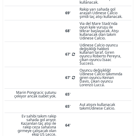
kullanacak.
Rakip yarı sahada gol
69'
arayan Udinese Calcio
şimdi taç atışı kullanacak.
Via del Mare Stadı'nda
oyun kale vuruşu ile
68'
tekrar başlayacak. Atışı
kullanacak olan takım
Udinese Calcio.
Udinese Calcio oyuncu
değişikliği hakkını
kullanan taraf. Giren
67'
oyuncu Roberto Pereyra,
çıkan oyuncu Isaac
Success.
Oyuncu değişikliği!
Udinese Calcio takımında
67'
giren oyuncu Keinan
Davis, çıkan oyuncu
Lorenzo Lucca.
Marin Pongracic şutunu
65'
çekiyor ancak isabet yok.
Aut atışını kullanacak
65'
takımUdinese Calcio.
Ev sahibi takım rakip
sahada gol arıyor.
Kazanılan taç atışı ile
64'
rakip ceza sahasına
girmeye çalışacak olan
ekip US Lecce.