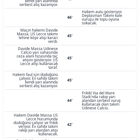
kendi yarı alanında
serbest atış kazanıyor.
Hakem autu gösteriyor.
Deplasman Takımı kale
46'
vuruşu ile topu oyuna
sokacak.
Maçın hakemi Davide
Massa, US Lecce takımı
45'
lehine köşe atışı kararı
verdi.
Davide Massa Udinese
Calcio yarı sahasında
ceza alanı hizasında taç
45'
atışını gösteriyor. US
Lecce atışı kullanacak
taraf.
Hakem faul için düdüğünü
çalıyor. Ev sahibi takım
45'
kendi yarı alanında
serbest atış kazanıyor.
Frikik! Via del Mare
Stadı'nda rakip yarı
44'
alandan serbest vuruş
kullanacak olan takım
Udinese Calcio.
Hakem Davide Massa US
Lecce hücumunda
düdüğünü çalıyor ve frikik
42'
veriyor. Ev sahibi takım
rakip yarı alandan atışı
kullanacak.