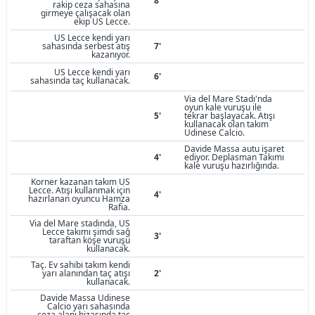
8'
rakip ceza sahasına
girmeye çalışacak olan
ekip US Lecce.
US Lecce kendi yarı
sahasında serbest atış
7'
kazanıyor.
US Lecce kendi yarı
6'
sahasında taç kullanacak.
Via del Mare Stadı'nda
oyun kale vuruşu ile
5'
tekrar başlayacak. Atışı
kullanacak olan takım
Udinese Calcio.
Davide Massa autu işaret
4'
ediyor. Deplasman Takımı
kale vuruşu hazırlığında.
Korner kazanan takım US
Lecce. Atışı kullanmak için
4'
hazırlanan oyuncu Hamza
Rafia.
Via del Mare stadında, US
Lecce takımı şimdi sağ
3'
taraftan köşe vuruşu
kullanacak.
Taç. Ev sahibi takım kendi
yarı alanından taç atışı
2'
kullanacak.
Davide Massa Udinese
Calcio yarı sahasında
ceza alanı hizasında taç