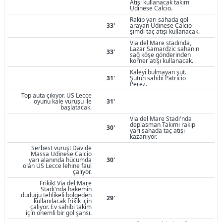
Atışı kullanacak takım
Udinese Calcio.
Rakip yarı sahada gol
33'
arayan Udinese Calcio
şimdi taç atışı kullanacak.
Via del Mare stadında,
Lazar Samardzic sahanın
33'
sağ köşe gönderinden
korner atışı kullanacak.
Kaleyi bulmayan şut.
31'
Şutun sahibi Patricio
Perez.
Top auta çıkıyor. US Lecce
oyunu kale vuruşu ile
31'
başlatacak.
Via del Mare Stadı'nda
deplasman Takımı rakip
30'
yarı sahada taç atışı
kazanıyor.
Serbest vuruş! Davide
Massa Udinese Calcio
yarı alanında hücumda
30'
olan US Lecce lehine faul
çalıyor.
Frikik! Via del Mare
Stadı'nda hakemin
düdüğü tehlikeli bölgeden
29'
kullanılacak frikik için
çalıyor. Ev sahibi takım
için önemli bir gol şansı.