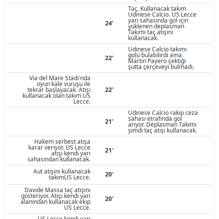
Taç. Kullanacak takım
Udinese Calcio. US Lecce
yarı sahasında gol için
24'
yüklenen deplasman
Takımı taç atışını
kullanacak.
Udinese Calcio takımı
golü bulabilirdi ama
22'
Martin Payero çektiği
şutta çerçeveyi bulmadı.
Via del Mare Stadı'nda
oyun kale vuruşu ile
tekrar başlayacak. Atışı
22'
kullanacak olan takım US
Lecce.
Udinese Calcio rakip ceza
sahası etrafında gol
21'
arıyor. Deplasman Takımı
şimdi taç atışı kullanacak.
Hakem serbest atışa
karar veriyor. US Lecce
21'
atışı kendi yarı
sahasından kullanacak.
Aut atışını kullanacak
20'
takımUS Lecce.
Davide Massa taç atışını
gösteriyor. Atışı kendi yarı
20'
alanından kullanacak ekip
US Lecce.
US Lecce kendi yarı