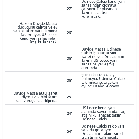
Udinese Calcio kendi yarı
sahasından çıkmaya
27'
çalışıyor. Deplasman
Takımı taç atışı
kullanacak.
Hakem Davide Massa
düdüğünü çalıyor ve ev
sahibi takım yarı alanında
26'
faul veriyor. US Lecce
kendi yarı sahasından
atışı kullanacak.
Davide Massa Udinese
Calcio için taç atışını
işaret ediyor. Deplasman
25'
Takımı US Lecce yarı
sahasına yerleşmiş
durumda.
Şut! Fakat top kaleyi
bulmuyor. Udinese Calcio
25'
takımında şutu çeken
oyuncu Isaac Success.
Davide Massa autu işaret
ediyor. Ev sahibi takım
25'
kale vuruşu hazırlığında.
US Lecce kendi yarı
alanında savunmada. Taç
24'
atışını kullanacak takım
Udinese Calcio.
Udinese Calcio rakip yarı
sahada gol arıyor.
24'
Deplasman Takımı şimdi
taç atışını kullanacak.