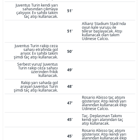
Juventus Turin kendi yarı
sahasından çıkmaya
51'
çalışıyor. Ev sahibi takım
taç atışı kullanacak.
Allianz Stadium Stadı'nda
oyun kale vuruşu ile
51'
tekrar başlayacak. Atışı
kullanacak olan takım
Udinese Calcio.
Juventus Turin rakip ceza
sahası etrafında gol
50'
arıyor. Ev sahibi takım
şimdi taç atışı kullanacak.
Serbest vuruş! Juventus
Turin rakip ceza sahası
49'
üzerinden frikik
kullanacak.
Rakip yarı sahada gol
arayan Juventus Turin
48'
şimdi taç atışı kullanacak.
Rosario Abisso taç atışını
gösteriyor. Atışı kendi yarı
47'
alanından kullanacak ekip
Udinese Calcio.
Taç. Deplasman Takımı
45'
kendi yarı alanından taç
atışı kullanacak.
Rosario Abisso taç atışını
gösteriyor. Atışı kendi yarı
45'
alanından kullanacak ekip