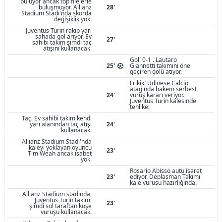
buluyor ancak top filelerle
buluşmuyor. Allianz
28'
Stadium Stadı'nda skorda
değişiklik yok.
Juventus Turin rakip yarı
sahada gol arıyor. Ev
27'
sahibi takım şimdi taç
atışını kullanacak.
Gol! 0-1 . Lautaro
25'
Giannetti takımını öne
geçiren golü atıyor.
Frikik! Udinese Calcio
atağında hakem serbest
24'
vuruş kararı veriyor.
Juventus Turin kalesinde
tehlike!
Taç. Ev sahibi takım kendi
yarı alanından taç atışı
24'
kullanacak.
Allianz Stadium Stadı'nda
kaleyi yoklayan oyuncu
23'
Tim Weah ancak isabet
yok.
Rosario Abisso autu işaret
23'
ediyor. Deplasman Takımı
kale vuruşu hazırlığında.
Allianz Stadium stadında,
Juventus Turin takımı
23'
şimdi sol taraftan köşe
vuruşu kullanacak.