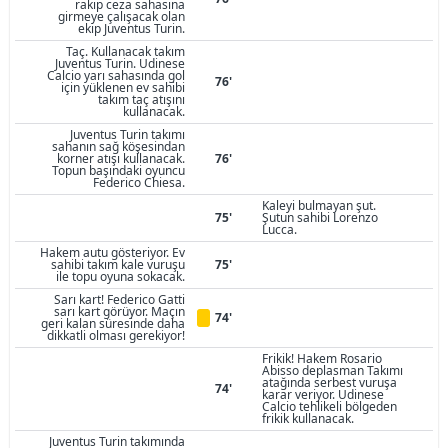
rakip ceza sahasına
girmeye çalışacak olan
ekip Juventus Turin.
Taç. Kullanacak takım
Juventus Turin. Udinese
Calcio yarı sahasında gol
76'
için yüklenen ev sahibi
takım taç atışını
kullanacak.
Juventus Turin takımı
sahanın sağ köşesindan
korner atışı kullanacak.
76'
Topun başındaki oyuncu
Federico Chiesa.
Kaleyi bulmayan şut.
75'
Şutun sahibi Lorenzo
Lucca.
Hakem autu gösteriyor. Ev
sahibi takım kale vuruşu
75'
ile topu oyuna sokacak.
Sarı kart! Federico Gatti
sarı kart görüyor. Maçın
74'
geri kalan süresinde daha
dikkatli olması gerekiyor!
Frikik! Hakem Rosario
Abisso deplasman Takımı
atağında serbest vuruşa
74'
karar veriyor. Udinese
Calcio tehlikeli bölgeden
frikik kullanacak.
Juventus Turin takımında