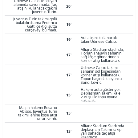
Udinese Calcio kendi yarı
alanında savunmada. Taç
20'
atışını kullanacak takım
Juventus Turin.
Juventus Turin takımı golü
bulabilirdi ama Federico
19'
Gatti çektiği şutta
çerçeveyi bulmadı.
Aut atışını kullanacak
19'
takımUdinese Calcio.
Allianz Stadium stadında,
Florian Thauvin sahanın
17'
sağ köşe gönderinden
korner atışı kullanacak.
Udinese Calcio takımı
sahanın sol köşesindan
17'
korner atışı kullanacak.
Topun başındaki oyuncu
Sandi Lovric.
Hakem autu gösteriyor.
Deplasman Takımı kale
15'
vuruşu ile topu oyuna
sokacak.
Maçın hakemi Rosario
Abisso, Juventus Turin
15'
takımı lehine köşe atışı
kararı verdi.
Allianz Stadium Stadı'nda
deplasman Takımı rakip
13'
yarı sahada taç atışı
kazanıyor.