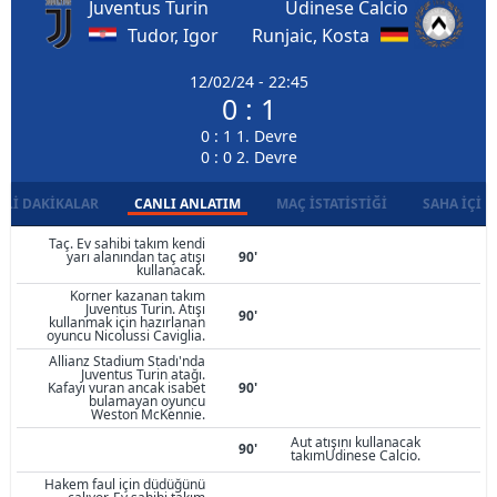
Juventus Turin
Udinese Calcio
Tudor, Igor
Runjaic, Kosta
12/02/24 - 22:45
0 : 1
0 : 1 1. Devre
0 : 0 2. Devre
LI DAKIKALAR
CANLI ANLATIM
MAÇ İSTATISTIĞI
SAHA İÇI D
Taç. Ev sahibi takım kendi
yarı alanından taç atışı
90'
kullanacak.
Korner kazanan takım
Juventus Turin. Atışı
90'
kullanmak için hazırlanan
oyuncu Nicolussi Caviglia.
Allianz Stadium Stadı'nda
Juventus Turin atağı.
Kafayı vuran ancak isabet
90'
bulamayan oyuncu
Weston McKennie.
Aut atışını kullanacak
90'
takımUdinese Calcio.
Hakem faul için düdüğünü