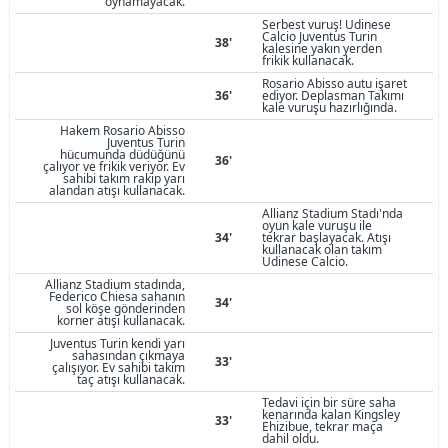
oynamayacak.
Serbest vuruş! Udinese
Calcio Juventus Turin
38'
kalesine yakın yerden
frikik kullanacak.
Rosario Abisso autu işaret
36'
ediyor. Deplasman Takımı
kale vuruşu hazırlığında.
Hakem Rosario Abisso
Juventus Turin
hücumunda düdüğünü
36'
çalıyor ve frikik veriyor. Ev
sahibi takım rakip yarı
alandan atışı kullanacak.
Allianz Stadium Stadı'nda
oyun kale vuruşu ile
34'
tekrar başlayacak. Atışı
kullanacak olan takım
Udinese Calcio.
Allianz Stadium stadında,
Federico Chiesa sahanın
34'
sol köşe gönderinden
korner atışı kullanacak.
Juventus Turin kendi yarı
sahasından çıkmaya
33'
çalışıyor. Ev sahibi takım
taç atışı kullanacak.
Tedavi için bir süre saha
kenarında kalan Kingsley
33'
Ehizibue, tekrar maça
dahil oldu.