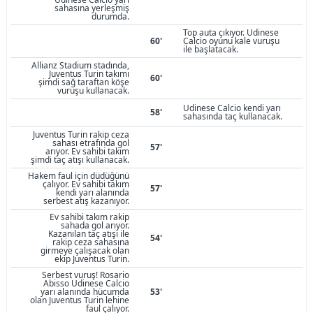
sahasına yerleşmiş
durumda.
Top auta çıkıyor. Udinese
60'
Calcio oyunu kale vuruşu
ile başlatacak.
Allianz Stadium stadında,
Juventus Turin takımı
60'
şimdi sağ taraftan köşe
vuruşu kullanacak.
Udinese Calcio kendi yarı
58'
sahasında taç kullanacak.
Juventus Turin rakip ceza
sahası etrafında gol
57'
arıyor. Ev sahibi takım
şimdi taç atışı kullanacak.
Hakem faul için düdüğünü
çalıyor. Ev sahibi takım
57'
kendi yarı alanında
serbest atış kazanıyor.
Ev sahibi takım rakip
sahada gol arıyor.
Kazanılan taç atışı ile
54'
rakip ceza sahasına
girmeye çalışacak olan
ekip Juventus Turin.
Serbest vuruş! Rosario
Abisso Udinese Calcio
yarı alanında hücumda
53'
olan Juventus Turin lehine
faul çalıyor.