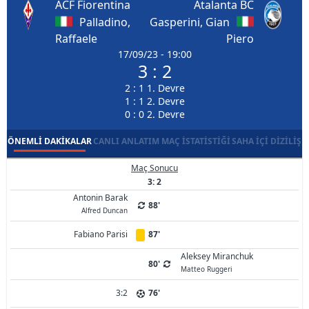
ACF Fiorentina
Atalanta BC
Palladino,
Gasperini, Gian
Raffaele
Piero
17/09/23 - 19:00
3 : 2
2 : 1 1. Devre
1 : 1 2. Devre
0 : 0 2. Devre
ÖNEMLI DAKIKALAR
CANLI ANLATIM
MAÇ İSTATISTIĞI
SAHA İÇI DIZILIŞ
Maç Sonucu
3: 2
Antonin Barak
88'
Alfred Duncan
Fabiano Parisi
87'
Aleksey Miranchuk
80'
Matteo Ruggeri
3:2
76'