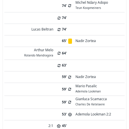
Michel Ndary Adopo
74'
Teun Koopmeiners
74'
Lucas Beltran
74'
65'
Nadir Zortea
Arthur Melo
64'
Rolando Mandragora
63'
59'
Nadir Zortea
Mario Pasalic
59'
Ademola Lookman
Gianluca Scamacca
59'
Charles De Ketelaere
53'
Ademola Lookman 2:2
2:1
45'