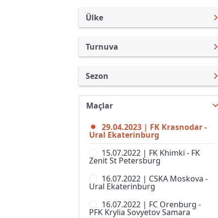
Ülke
Turnuva
Rusya
Premier Lig
Sezon
Türkiye
Rusya Kupası
Premier Lig 22/23
Uluslararası
Süper Kupa
Maçlar
Premier Lig 26/27
Uluslararası Kulüpler
1. Liga
29.04.2023 | FK Krasnodar -
Premier Lig 25/26
Turkiye
Ural Ekaterinburg
2. Liga, Division A
Premier Lig 24/25
İngiltere
15.07.2022 | FK Khimki - FK
2. Liga, Division B, Grup 1
Zenit St Petersburg
Premier Lig 23/24
İspanya
2. Liga, Division B, Grup 2
16.07.2022 | CSKA Moskova -
Premier Lig 21/22
Almanya Amatör
Ural Ekaterinburg
2. Liga, Division B, Grup 3
Premier Lig 20/21
Fransa
16.07.2022 | FC Orenburg -
2. Liga, Division B, Grup 4
PFK Krylia Sovyetov Samara