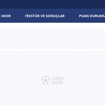
I SKOR
FIKSTÜR VE SONUÇLAR
PUAN DURUM