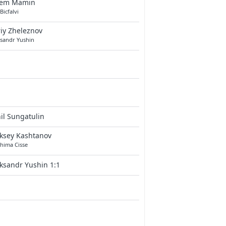
tem Mamin
 Bicfalvi
iy Zheleznov
ksandr Yushin
il Sungatulin
ksey Kashtanov
hima Cisse
ksandr Yushin 1:1