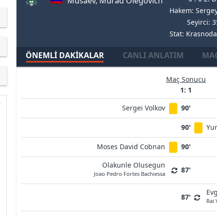
Musaev, Murad Olegovich
Hakem: Sergey
Seyirci: 
Stat: Krasnod
ÖNEMLI DAKIKALAR
CANLI ANLATIM
MAÇ
Maç Sonucu
1: 1
Sergei Volkov
90'
90'
Yur
Moses David Cobnan
90'
Olakunle Olusegun
87'
Joao Pedro Fortes Bachiessa
Evg
87'
Rai 