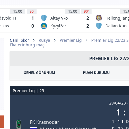
15:00
90
15:00
90
'
15:
1
2
dsvold TF
Altay Vko
Heilongjian
Ice City FC
0
2
elsas
Kyzylžar
Dalian Kun
Petropavlovsk
City
Canlı Skor
Rusya
Premier Lig
Premier Lig 22/23 
Ekaterinburg maçı
PREMIER LIG 22/
GENEL GÖRÜNÜM
PUAN DURUMU
Premier Lig | 25
29/04/23 -
1 :
1 : 1 1. 
FK Krasnodar
0 : 0 2. 