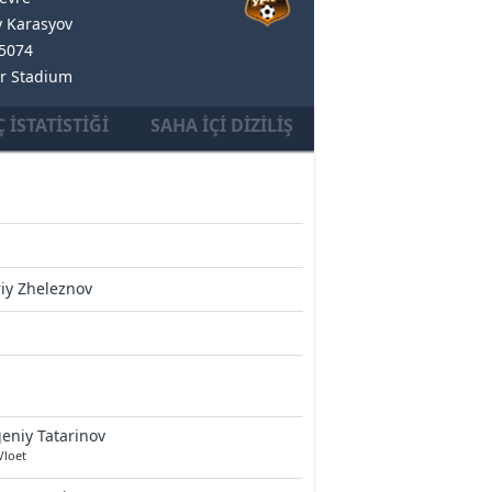
 Karasyov
35074
ar Stadium
 İSTATISTIĞI
SAHA İÇI DIZILIŞ
iy Zheleznov
eniy Tatarinov
Vloet