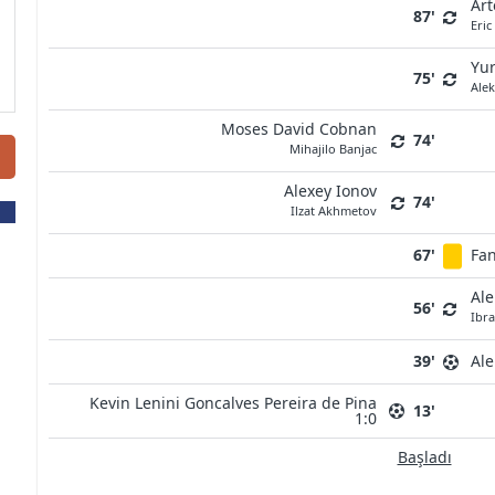
Ar
87'
Eric
Yur
75'
Ale
Moses David Cobnan
74'
Mihajilo Banjac
Alexey Ionov
74'
Ilzat Akhmetov
67'
Fan
Ale
56'
Ibra
39'
Ale
Kevin Lenini Goncalves Pereira de Pina
13'
1:0
Başladı