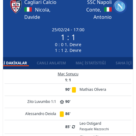
Cagliari Calcio
SSC Napoli
Nicola,
Conte,
Davide
Antonio
25/02/24 - 17:00
1 : 1
0 : 0 1. Devre
1 : 1 2. Devre
LI DAKIKALAR
CANLI ANLATIM
MAÇ İSTATISTIĞI
SAHA İÇI D
Maç Sonucu
1: 1
90'
Mathias Olivera
Zito Luvumbo 1:1
90'
Alessandro Deiola
86'
Leo Ostigard
85'
Pasquale Mazzocchi