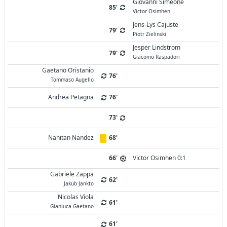
Giovanni Simeone
85'
Victor Osimhen
Jens-Lys Cajuste
79'
Piotr Zielinski
Jesper Lindstrom
79'
Giacomo Raspadori
Gaetano Oristanio
76'
Tommaso Augello
Andrea Petagna
76'
73'
Nahitan Nandez
68'
66'
Victor Osimhen 0:1
Gabriele Zappa
62'
Jakub Jankto
Nicolas Viola
61'
Gianluca Gaetano
61'