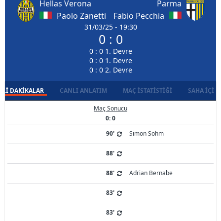
Hellas Verona
Parma
Paolo Zanetti
Fabio Pecchia
31/03/25 - 19:30
0 : 0
0 : 0 1. Devre
0 : 0 1. Devre
0 : 0 2. Devre
LI DAKIKALAR
CANLI ANLATIM
MAÇ İSTATISTIĞI
SAHA İÇI D
Maç Sonucu
0: 0
90'
Simon Sohm
88'
88'
Adrian Bernabe
83'
83'