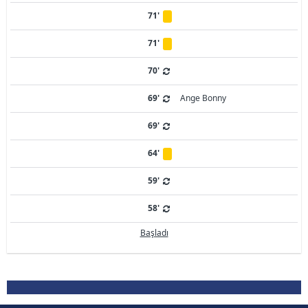
71'
71'
70'
69'
Ange Bonny
69'
64'
59'
58'
Başladı