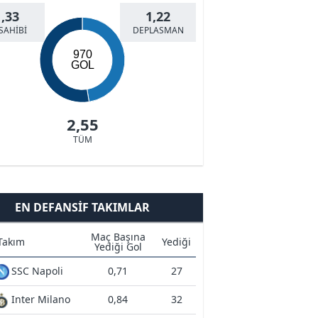
1,33
1,22
SAHİBİ
DEPLASMAN
970
GOL
2,55
TÜM
EN DEFANSIF TAKIMLAR
Maç Başına
Takım
Yediği
Yediği Gol
SSC Napoli
0,71
27
Inter Milano
0,84
32