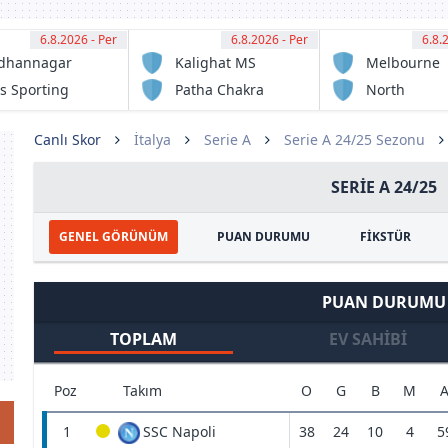
6.8.2026 - Per
12:30
6.8.2026 - Per
12:30
6.8.
13:
dhannagar
Kalighat MS
Melbourne
sa
Victory FC
s Sporting
Patha Chakra
North
ub
Sunshine
Eagles FC
Canlı Skor
İtalya
Serie A
Serie A 24/25 Sezonu
SERIE A 24/25
GENEL GÖRÜNÜM
PUAN DURUMU
FİKSTÜR
PUAN DURUMU
TOPLAM
EV SAHIBI
Poz
Takım
O
G
B
M
1
SSC Napoli
38
24
10
4
5