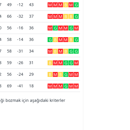
7
49
-12
43
M
M
M
B
M
G
4
66
-32
37
M
M
M
B
B
G
0
56
-16
36
M
G
M
M
G
M
4
58
-14
36
G
B
M
M
B
G
7
58
-31
34
M
B
M
B
G
G
3
59
-26
31
B
M
M
G
G
M
2
56
-24
29
B
M
B
G
M
M
8
69
-41
18
M
M
M
G
M
M
i bozmak için aşağıdaki kriterler