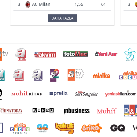
3
AC Milan
1,56
61
3
DAHA FAZLA