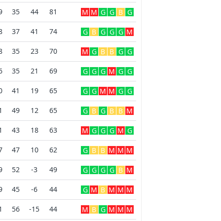
9
35
44
81
M
M
G
G
B
G
8
37
41
74
G
B
G
G
G
M
8
35
23
70
M
G
B
B
G
G
6
35
21
69
G
G
G
M
G
G
0
41
19
65
G
G
M
M
G
G
1
49
12
65
G
B
G
B
B
M
1
43
18
63
M
G
G
G
M
G
7
47
10
62
G
B
B
M
M
M
9
52
-3
49
G
G
G
G
B
M
9
45
-6
44
G
M
B
M
M
M
1
56
-15
44
M
B
G
M
M
M