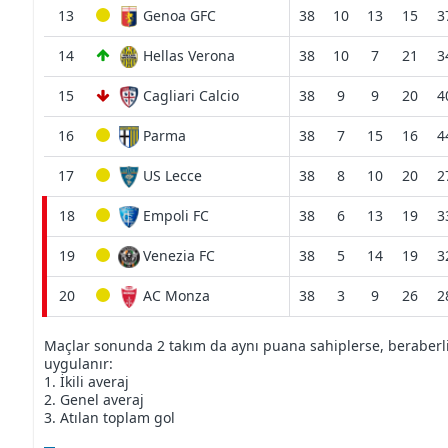
13
Genoa GFC
38
10
13
15
3
14
Hellas Verona
38
10
7
21
3
15
Cagliari Calcio
38
9
9
20
4
16
Parma
38
7
15
16
4
17
US Lecce
38
8
10
20
2
18
Empoli FC
38
6
13
19
3
19
Venezia FC
38
5
14
19
3
20
AC Monza
38
3
9
26
2
Maçlar sonunda 2 takım da aynı puana sahiplerse, beraberliğ
uygulanır:
1. İkili averaj
2. Genel averaj
3. Atılan toplam gol