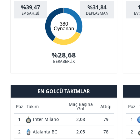
%39,47
%31,84
EV SAHİBİ
DEPLASMAN
EV 
380
Oynanan
%28,68
BERABERLİK
EN GOLCÜ TAKIMLAR
Maç Başına
Poz
Takım
Attığı
Poz
Gol
1
Inter Milano
2,08
79
1
2
Atalanta BC
2,05
78
2