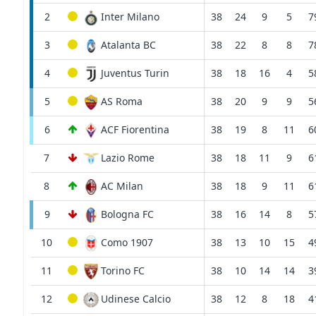
2
Inter Milano
38
24
9
5
7
3
Atalanta BC
38
22
8
8
7
4
Juventus Turin
38
18
16
4
5
5
AS Roma
38
20
9
9
5
6
ACF Fiorentina
38
19
8
11
6
7
Lazio Rome
38
18
11
9
6
8
AC Milan
38
18
9
11
6
9
Bologna FC
38
16
14
8
5
10
Como 1907
38
13
10
15
4
11
Torino FC
38
10
14
14
3
12
Udinese Calcio
38
12
8
18
4