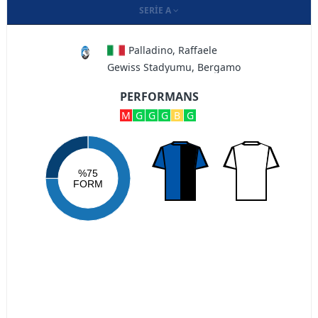
SERIE A
Palladino, Raffaele
Gewiss Stadyumu, Bergamo
PERFORMANS
M
G
G
G
B
G
%75
FORM