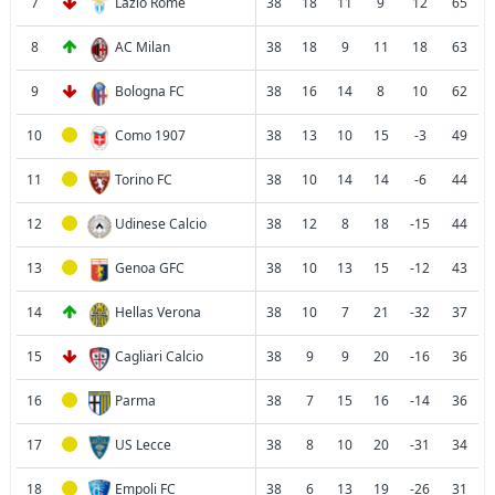
7
Lazio Rome
38
18
11
9
12
65
8
AC Milan
38
18
9
11
18
63
9
Bologna FC
38
16
14
8
10
62
10
Como 1907
38
13
10
15
-3
49
11
Torino FC
38
10
14
14
-6
44
12
Udinese Calcio
38
12
8
18
-15
44
13
Genoa GFC
38
10
13
15
-12
43
14
Hellas Verona
38
10
7
21
-32
37
15
Cagliari Calcio
38
9
9
20
-16
36
16
Parma
38
7
15
16
-14
36
17
US Lecce
38
8
10
20
-31
34
18
Empoli FC
38
6
13
19
-26
31