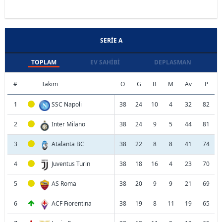
SERIE A
TOPLAM
EV SAHIBI
DEPLASMAN
#
Takım
O
G
B
M
Av
P
1
SSC Napoli
38
24
10
4
32
82
2
Inter Milano
38
24
9
5
44
81
3
Atalanta BC
38
22
8
8
41
74
4
Juventus Turin
38
18
16
4
23
70
5
AS Roma
38
20
9
9
21
69
6
ACF Fiorentina
38
19
8
11
19
65