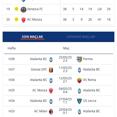
19
Venezia FC
38
5
14
19
-24
29
20
AC Monza
38
3
9
26
-41
18
SON MAÇLAR
SONRAKI MAÇLAR
Hafta
Maç
25/05/25
H38
Atalanta BC
Parma
2:3
17/05/25
H37
Genoa GFC
Atalanta BC
2:3
12/05/25
H36
Atalanta BC
AS Roma
2:1
04/05/25
H35
AC Monza
Atalanta BC
0:4
27/04/25
H34
Atalanta BC
US Lecce
1:1
20/04/25
H33
AC Milan
Atalanta BC
0:1