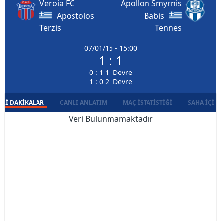
Veroia FC
Apollon Smyrnis
Apostolos
Babis
Terzis
Tennes
07/01/15 - 15:00
1 : 1
0 : 1 1. Devre
1 : 0 2. Devre
LI DAKIKALAR
CANLI ANLATIM
MAÇ İSTATISTIĞI
SAHA İÇI D
Veri Bulunmamaktadır